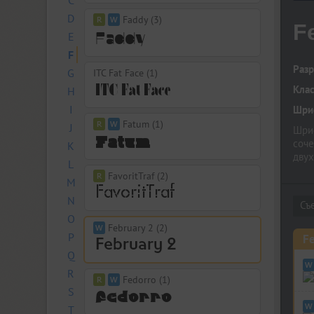
C
D
Faddy (3)
F
E
F
Разр
G
ITC Fat Face (1)
Кла
H
I
Шриф
Fatum (1)
J
Шриф
соче
K
двух
L
глиф
FavoritTraf (2)
M
благ
созд
N
O
February 2 (2)
P
Fe
Q
R
Fedorro (1)
S
T