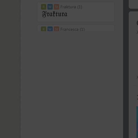
Fraktura (1)
Francesca (1)
Freaky Prickle (2)
Freehand 471 (1)
FreeSet (15)
ITC Friz Quadrata (4)