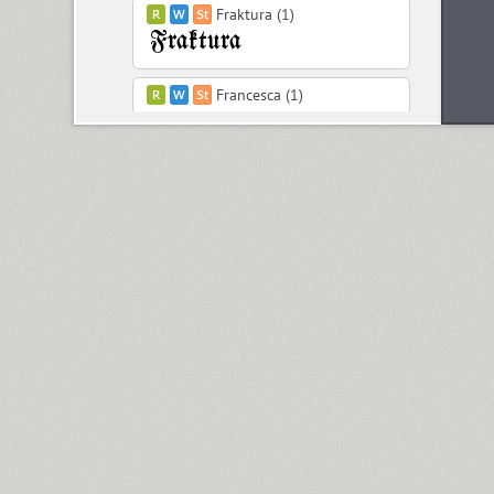
Fraktura (1)
Francesca (1)
Freaky Prickle (2)
Freehand 471 (1)
FreeSet (12)
ITC Friz Quadrata (4)