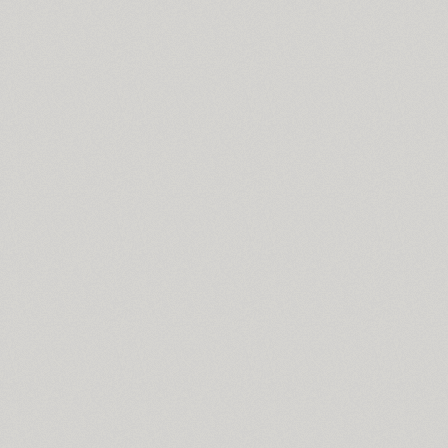
Funny (3)
Futura Eugenia (1)
Futura Futuris (12)
Futura PT (22)