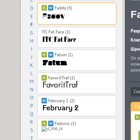
C
D
Faddy (3)
F
E
F
Разр
ITC Fat Face (1)
G
Кла
H
I
Шриф
Fatum (1)
J
Он в
може
K
разн
L
глиф
FavoritTraf (2)
M
валю
кото
N
году
O
February 2 (2)
P
F
Q
R
Fedorro (1)
S
T