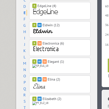
C
EdgeLine (4)
D
60
E
48
F
G
Eldwin (12)
36
H
24
I
Electronica (6)
J
16
K
L
Elegant (1)
M
N
O
Elina (2)
P
Q
R
Elizabeth (2)
S
T