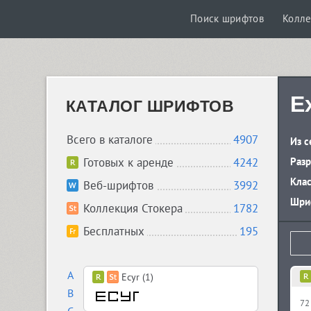
Поиск шрифтов
Колле
Ex
КАТАЛОГ ШРИФТОВ
Всего в каталоге
4907
Из с
Готовых к аренде
4242
Разр
Кла
Веб-шрифтов
3992
Шриф
Коллекция Стокера
1782
Бесплатных
195
A
Ecyr (1)
B
72