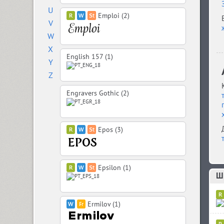
U
Emploi (2)
V
W
X
English 157 (1)
Y
Z
Engravers Gothic (2)
Epos (3)
Epsilon (1)
Шр
Ermilov (1)