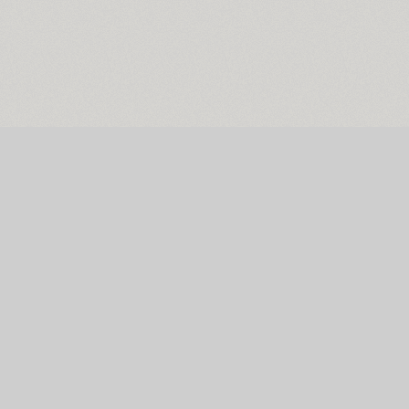
Главная страница
ENG
РУС
УКР
Поиск шрифтов
Коллекции шриф
Каталог шрифтов
Авторы и студии