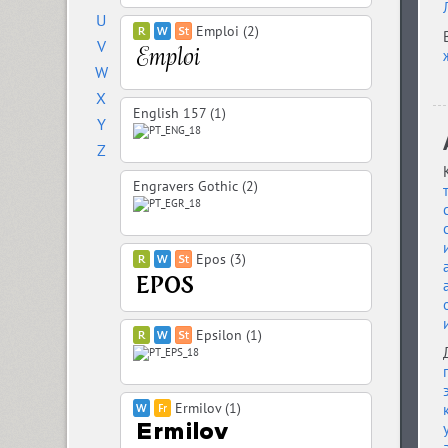
U
Emploi (2)
V
W
X
English 157 (1)
Y
Z
Engravers Gothic (2)
Epos (3)
Epsilon (1)
Ermilov (1)