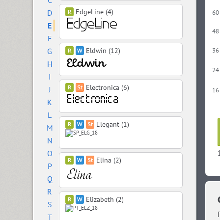
C
EdgeLine (4)
D
60
E
48
F
G
Eldwin (12)
36
H
24
I
Electronica (6)
J
16
K
L
Elegant (1)
M
N
O
Elina (2)
P
Q
R
Elizabeth (2)
S
T