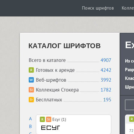
Поиск шрифтов
Колле
Ex
КАТАЛОГ ШРИФТОВ
Всего в каталоге
4907
Из с
Готовых к аренде
4242
Разр
Кла
Веб-шрифтов
3992
Шриф
Коллекция Стокера
1782
Бесплатных
195
A
Ecyr (1)
B
72