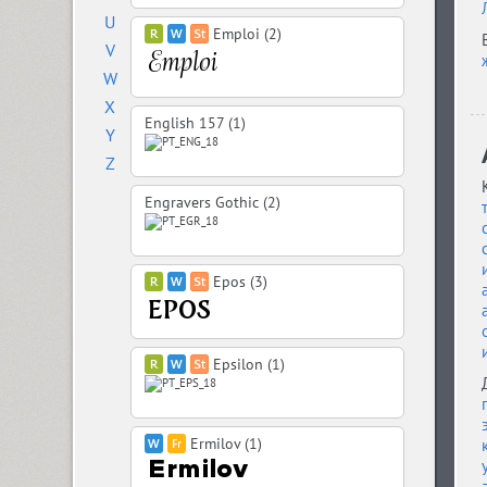
U
Emploi (2)
V
W
X
English 157 (1)
Y
Z
Engravers Gothic (2)
Epos (3)
Epsilon (1)
Ermilov (1)