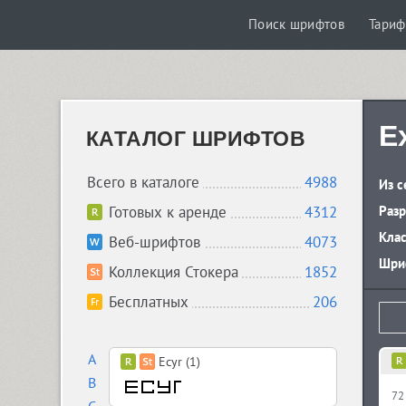
Поиск шрифтов
Тари
E
КАТАЛОГ ШРИФТОВ
Всего в каталоге
4988
Из с
Готовых к аренде
4312
Разр
Кла
Веб-шрифтов
4073
Шриф
Коллекция Стокера
1852
Бесплатных
206
A
Ecyr (1)
B
72