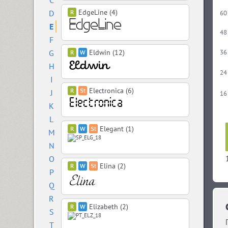
C
EdgeLine (4)
D
60
E
48
F
G
Eldwin (12)
36
H
24
I
Electronica (6)
J
16
K
L
Elegant (1)
M
N
O
Elina (2)
P
Q
R
Elizabeth (2)
S
T