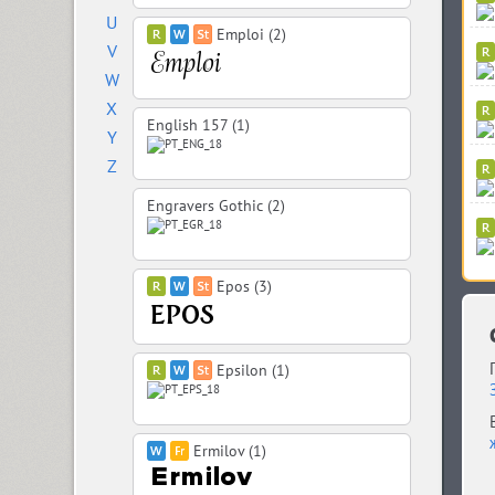
U
Emploi (2)
V
W
X
English 157 (1)
Y
Z
Engravers Gothic (2)
Epos (3)
Epsilon (1)
Ermilov (1)