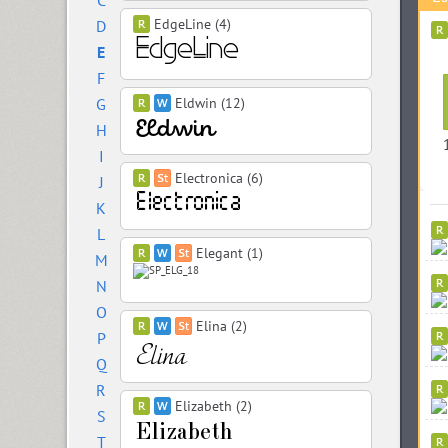
C
EdgeLine (4)
D
E
F
G
Eldwin (12)
H
I
Electronica (6)
J
K
L
Elegant (1)
M
N
O
Elina (2)
P
Q
R
Elizabeth (2)
S
T