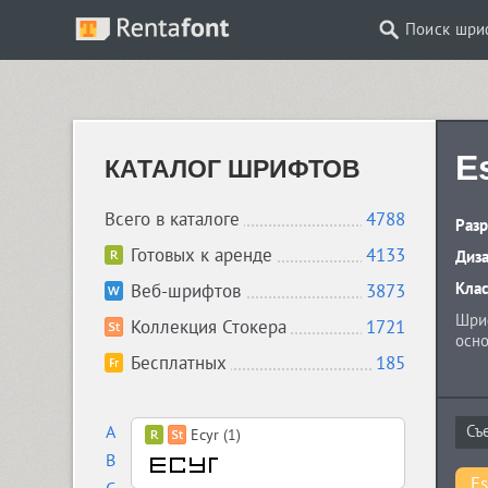
Поиск шри
E
КАТАЛОГ ШРИФТОВ
Всего в каталоге
4788
Разр
Готовых к аренде
4133
Диз
Кла
Веб-шрифтов
3873
Шриф
Коллекция Стокера
1721
осно
Бесплатных
185
A
Ecyr (1)
B
Es