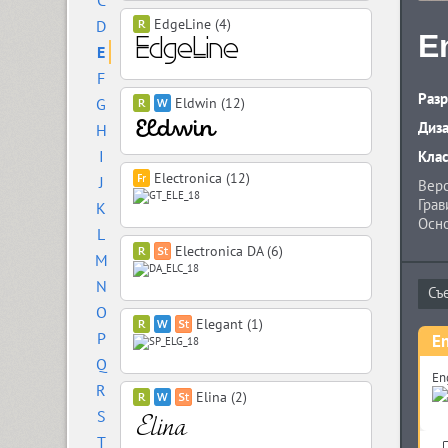
C
EdgeLine (4)
D
E
E
F
Разр
G
Eldwin (12)
Диз
H
I
Кла
Electronica (12)
J
Верс
Грав
K
Осно
L
назы
Electronica DA (6)
M
этом
акци
N
в 19
O
Elegant (1)
P
En
Q
En
R
Elina (2)
S
T