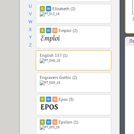
U
Elizabeth (2)
V
W
X
Emploi (2)
Y
Л
Z
English 157 (1)
Engravers Gothic (2)
Epos (3)
Epsilon (1)