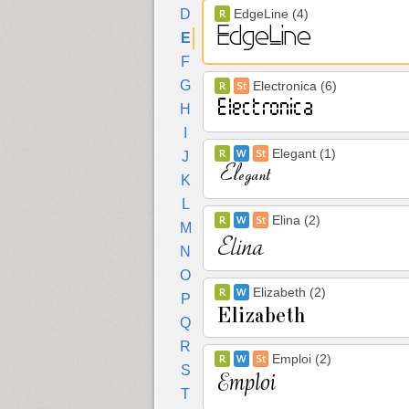
D
EdgeLine (4)
E
F
G
Electronica (6)
H
I
Elegant (1)
J
K
L
Elina (2)
M
N
O
Elizabeth (2)
P
Q
R
Emploi (2)
S
T