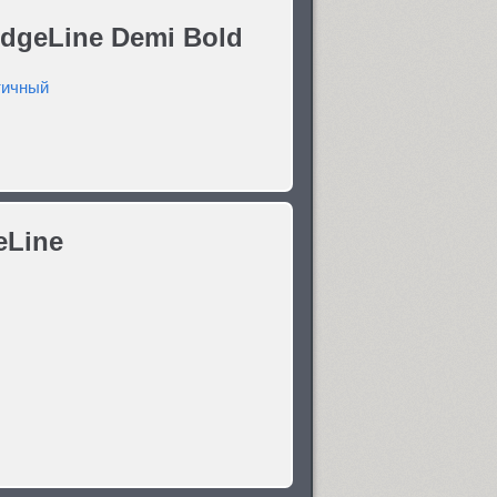
dgeLine Demi Bold
тичный
eLine