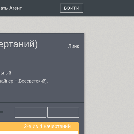
ать Агент
ВОЙТИ
ертаний)
Линк
льный
зайнер Н.Всесветский).
2-е из 4 начертаний