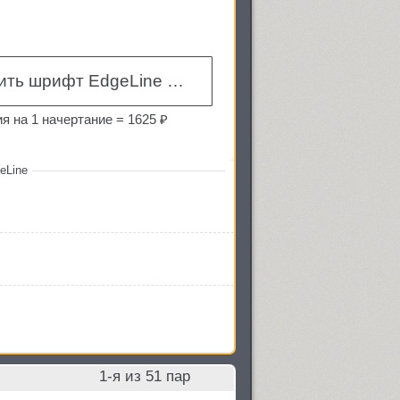
Купить шрифт EdgeLine Demi Bold
я на 1 начертание =
1625 ₽
eLine
1
-я из
51
пар