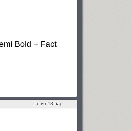
1
-я из
13
пар