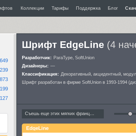
ифтов
Коллекции
Тарифы
Поддержка
Блог
Скач
Шрифт EdgeLine
(4 нач
Разработчик:
ParaType
,
SoftUnion
649
Дизайнеры:
—
239
Классификация:
Декоративный
,
акцидентный
,
моду
873
Шрифт разработан в фирме SoftUnion в 1993-1994 (ди
199
127
Съешь еще этих мягких французских...
EdgeLine