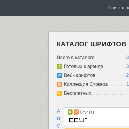
Поиск шр
КАТАЛОГ ШРИФТОВ
Всего в каталоге
3
Готовых к аренде
3
Веб-шрифтов
2
Коллекция Стокера
1
Бесплатных
A
Ecyr (1)
B
C