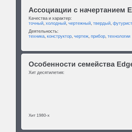
Ассоциации c начертанием E
Качества и характер:
точный
,
холодный
,
чертежный
,
твердый
,
футурис
Деятельность:
техника
,
конструктор
,
чертеж
,
прибор
,
технологии
Особенности семейства Edg
Хит десятилетия:
Хит 1980-х