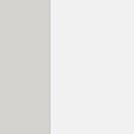
Espuma Pro (14)
Etienne (2)
Europe (16)
Evangelie (1)
Excentra Pro (16)
Express (1)