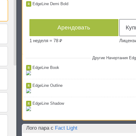
EdgeLine Demi Bold
Арендовать
1 неделя =
78 ₽
Лицензи
Другие Начертания Edg
EdgeLine Book
EdgeLine Outline
EdgeLine Shadow
Лого пара c
Fact Light