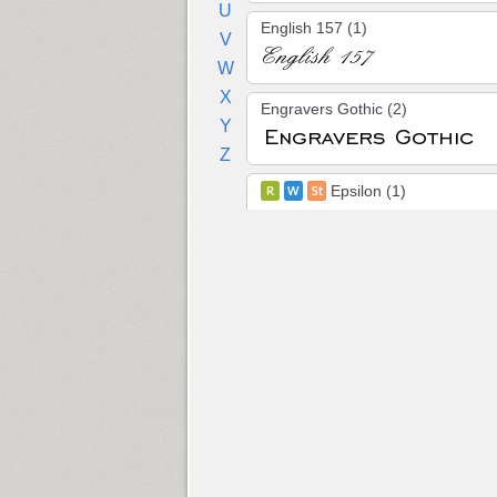
U
English 157 (1)
V
W
X
Engravers Gothic (2)
Y
Z
Epsilon (1)
Ermilov (1)
Eskiz One (3)
Eskiz Two (10)