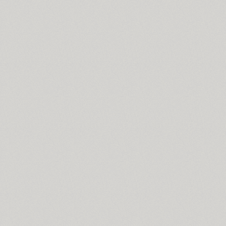
Dotage (4)
Dots (1)
Drops (1)
TT Drugs (10)
TT Drugs Condensed (10)
Drunk (1)