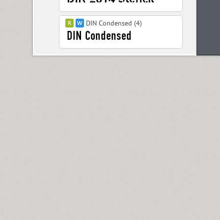
DIN Condensed (4)
DIN PT (6)
Displace 2 (5)
Displace Serif (7)
DJ Parade (12)
Dom Casual (4)