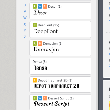
U
Decor (1)
V
W
X
DeepFont (15)
Y
Z
Demosfen (1)
Densa (8)
Depot Trapharet 2D (1)
Dessert Script (1)