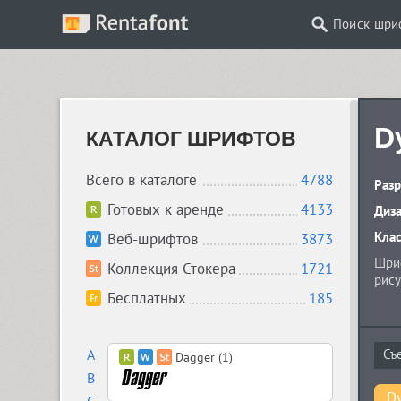
Поиск шри
D
КАТАЛОГ ШРИФТОВ
Всего в каталоге
4788
Разр
Готовых к аренде
4133
Диз
Кла
Веб-шрифтов
3873
Шриф
Коллекция Стокера
1721
рису
Бесплатных
185
A
Dagger (1)
B
D