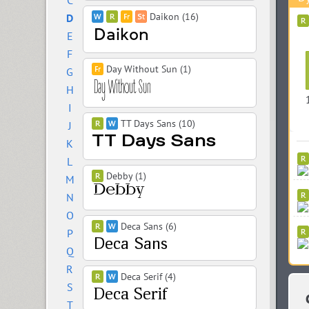
C
Daikon (16)
D
E
F
Day Without Sun (1)
G
H
I
TT Days Sans (10)
J
K
L
Debby (1)
M
N
O
Deca Sans (6)
P
Q
R
Deca Serif (4)
S
T