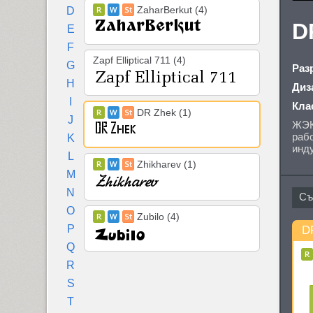
ZaharBerkut (4)
D
D
E
F
Zapf Elliptical 711 (4)
G
Раз
H
Диз
I
Кла
DR Zhek (1)
J
ЖЭК
рабо
K
инду
L
Zhikharev (1)
M
N
O
Zubilo (4)
P
D
Q
R
S
T