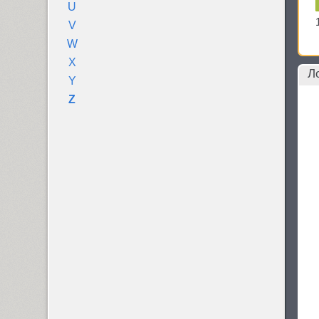
U
V
W
X
Л
Y
Z