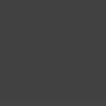
KvadratZ (3)
Kyiv (12)
Kyiv Type Sans (1)
Kyiv Type Serif (1)
Kyiv Type Titling (1)
Kylie 4F (5)