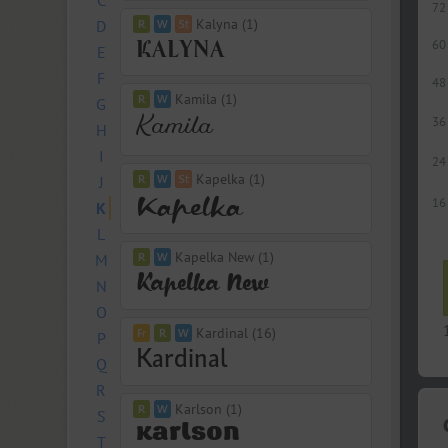
C
72
Kalyna (1)
D
60
E
F
48
Kamila (1)
G
36
H
I
24
Kapelka (1)
J
16
K
L
Kapelka New (1)
M
N
O
Kardinal (16)
P
Q
R
Karlson (1)
S
T