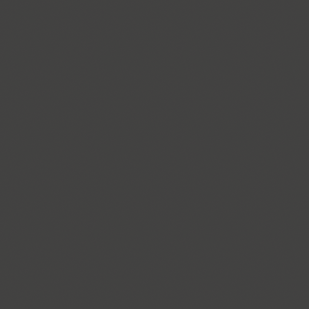
Kudryashev (4)
Kudryashev Display (4)
KudryashevSans (1)
Kuenstler 165 (2)
Kuenstler 480 (5)
Kuzanyan (2)