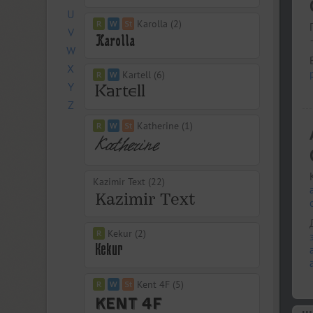
U
Karolla (2)
V
W
X
Kartell (6)
Y
Z
Katherine (1)
Kazimir Text (22)
Kekur (2)
Kent 4F (5)