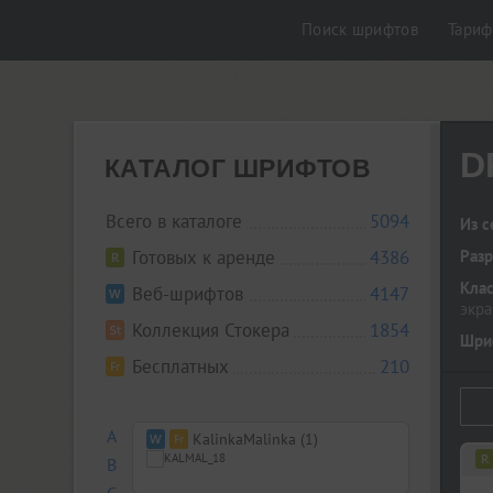
Поиск шрифтов
Тари
D
КАТАЛОГ ШРИФТОВ
Всего в каталоге
5094
Из с
Готовых к аренде
4386
Разр
Кла
Веб-шрифтов
4147
экр
Коллекция Стокера
1854
Шриф
Бесплатных
210
A
KalinkaMalinka (1)
B