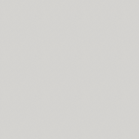
Arabskij (1)
GHEA Aram (20)
Arbat (1)
Ardent (3)
Areqo 4F (1)
Ariergard (3)