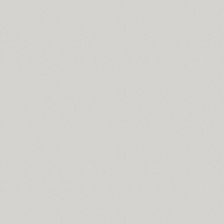
ITC Anna (3)
Antey (1)
Aphrosine (3)
Apical (5)
Apoka Pro (6)
Appetite Pro (10)