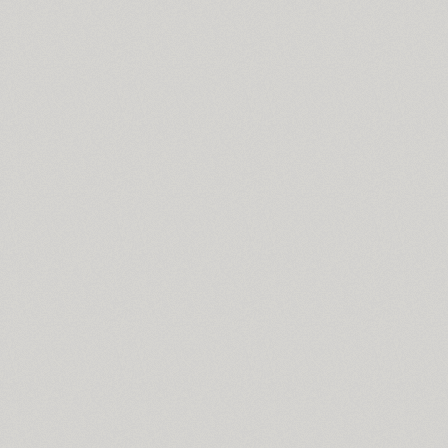
Almaz (9)
Alquitran Pro (37)
Amore (1)
Anastasia Script (1)
Angelica (2)
Anglecia Pro (36)