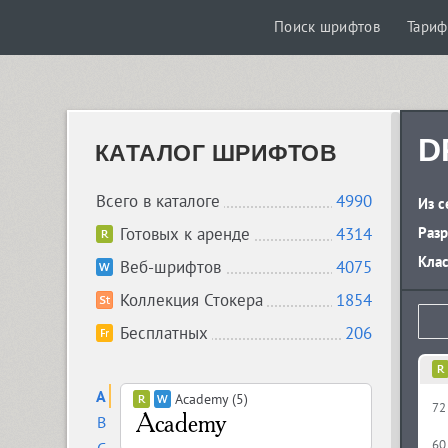
Поиск шрифтов
Тари
D
КАТАЛОГ ШРИФТОВ
Всего в каталоге
4990
Из с
Готовых к аренде
4314
Разр
Кла
Веб-шрифтов
4075
Коллекция Стокера
1854
Бесплатных
206
A
Academy (5)
72
B
60