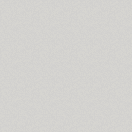
PT Astra Serif (4)
Astron (1)
Athelas PE (4)
AuktyonZ (3)
ITC Avant Garde Gothic (4)
GHEA Ayb (1)