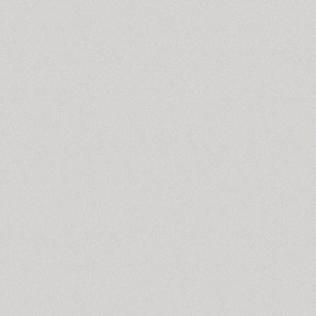
Ariergard Rondo (5)
Arsenal (4)
Arsis (1)
Arthur (1)
Ascetic 2D (2)
PT Astra Sans (4)