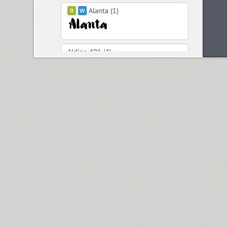
Alanta (1)
Aldine 401 (4)
Aleksa (18)
Alethia Next (21)
Algor (1)
Alliance (7)