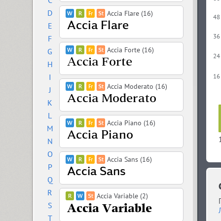
C
D
Accia Flare (16)
48
E
36
F
Accia Forte (16)
G
24
H
I
16
Accia Moderato (16)
J
K
L
Accia Piano (16)
M
N
O
Accia Sans (16)
P
Q
R
Accia Variable (2)
S
T