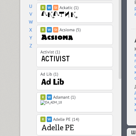
U
Ackatic (1)
V
W
X
Acsioma (5)
Y
Z
Activist (1)
Ad Lib (1)
Adamant (1)
Adelle PE (14)
Ш