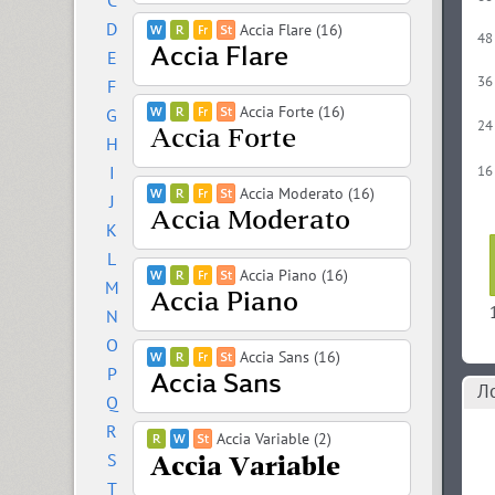
C
D
Accia Flare (16)
48
E
36
F
Accia Forte (16)
G
24
H
I
16
Accia Moderato (16)
J
K
L
Accia Piano (16)
M
N
O
Accia Sans (16)
P
Л
Q
R
Accia Variable (2)
S
T