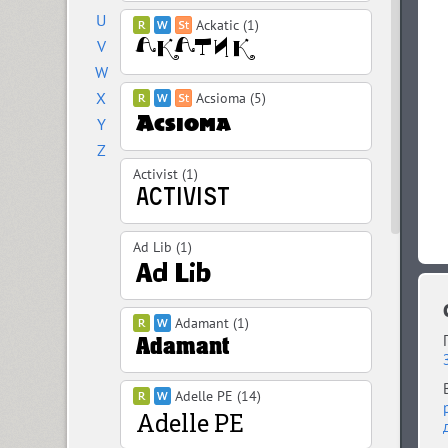
U
Ackatic (1)
V
W
X
Acsioma (5)
Y
Z
Activist (1)
Ad Lib (1)
Adamant (1)
Adelle PE (14)