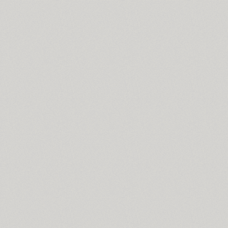
ITC Anna (3)
Antey (1)
Aphrosine (3)
Apical (5)
Apoka Pro (6)
Appetite Pro (10)