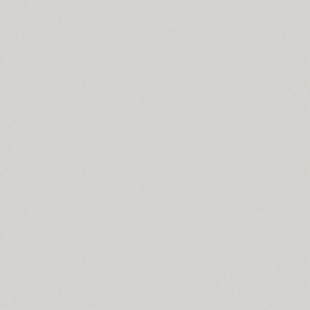
Almaz (9)
Alquitran Pro (37)
Amore (1)
Anastasia Script (1)
Angelica (2)
Anglecia Pro (36)