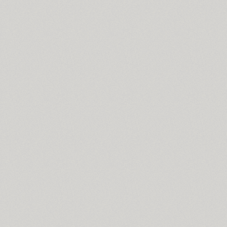
PT Astra Serif (4)
Astron (1)
Athelas PE (4)
AuktyonZ (3)
ITC Avant Garde Gothic (4)
GHEA Ayb (1)