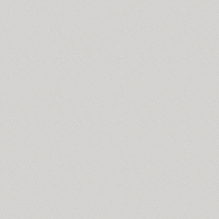
Ariergard Rondo (5)
Arsenal (4)
Arsis (1)
Arthur (1)
Ascetic 2D (2)
PT Astra Sans (4)