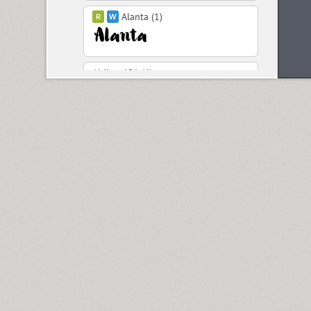
Alanta (1)
Aldine 401 (4)
Aleksa (18)
Alethia Next (21)
Algor (1)
Alliance (7)