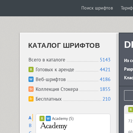
Поиск шрифтов
Тари
D
КАТАЛОГ ШРИФТОВ
Всего в каталоге
5143
Из с
Готовых к аренде
4421
Разр
Кла
Веб-шрифтов
4186
Коллекция Стокера
1855
Бесплатных
210
A
Academy (5)
72
B
60