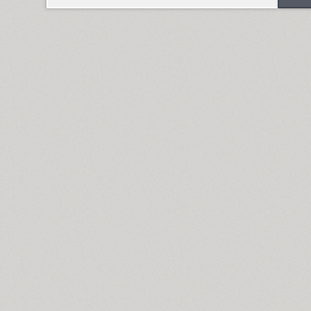
Dotage (4)
Dots (1)
Drops (1)
TT Drugs (10)
TT Drugs Condensed (10)
Drunk (1)