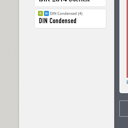
DIN Condensed (4)
DIN PT (6)
Displace 2 (5)
Displace Serif (7)
DJ Parade (12)
Dom Casual (4)