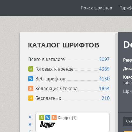
Поиск шрифтов
Тари
D
КАТАЛОГ ШРИФТОВ
Всего в каталоге
5097
Разр
Готовых к аренде
4389
Диз
Кла
Веб-шрифтов
4150
табл
Коллекция Стокера
1854
Шриф
Бесплатных
210
A
Dagger (1)
B