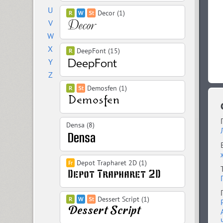
U
Decor (1)
V
W
X
DeepFont (15)
Y
Z
Demosfen (1)
Densa (8)
Depot Trapharet 2D (1)
Dessert Script (1)