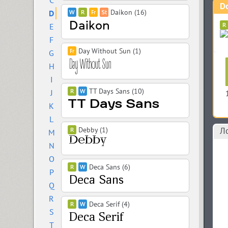
C
Do
Daikon (16)
D
E
F
Day Without Sun (1)
G
H
I
TT Days Sans (10)
J
K
L
Debby (1)
Л
M
N
O
Deca Sans (6)
P
Q
R
Deca Serif (4)
S
T