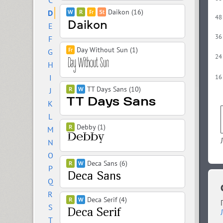
C
Daikon (16)
D
48
E
36
F
Day Without Sun (1)
G
24
H
I
16
TT Days Sans (10)
J
K
L
Debby (1)
M
N
O
Deca Sans (6)
P
Q
R
Deca Serif (4)
S
T