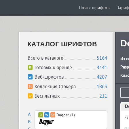
Поиск шрифтов
Тари
D
КАТАЛОГ ШРИФТОВ
Всего в каталоге
5164
Из с
Готовых к аренде
4441
Разр
Кла
Веб-шрифтов
4207
Коллекция Стокера
1863
Бесплатных
211
D
A
Dagger (1)
72
B
60