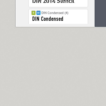
DIN Condensed (4)
DIN PT (6)
Displace 2 (5)
Displace Serif (7)
DJ Parade (12)
Dom Casual (4)