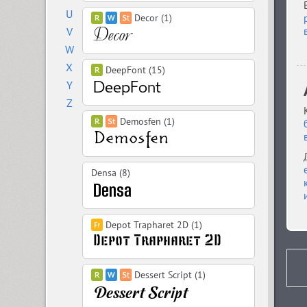
U
Decor (1)
V
W
X
DeepFont (15)
Y
Z
Demosfen (1)
Densa (8)
Depot Trapharet 2D (1)
Dessert Script (1)