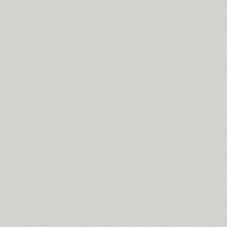
Dotage (4)
Dots (1)
Drops (1)
TT Drugs (10)
TT Drugs Condensed (10)
Drunk (1)