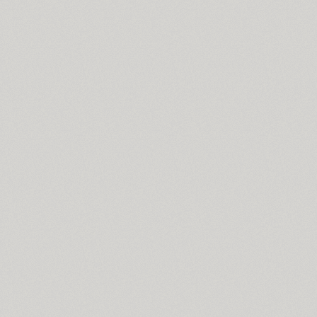
Dotage (4)
Dots (1)
Drops (1)
TT Drugs (10)
TT Drugs Condensed (10)
Drunk (1)