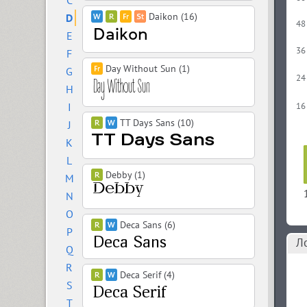
C
Daikon (16)
D
48
E
36
F
Day Without Sun (1)
G
24
H
I
16
TT Days Sans (10)
J
K
L
Debby (1)
M
N
O
Deca Sans (6)
P
Л
Q
R
Deca Serif (4)
S
T