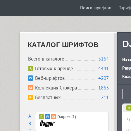
Поиск шрифтов
Тари
D
КАТАЛОГ ШРИФТОВ
Всего в каталоге
5164
Из с
Готовых к аренде
4441
Разр
Кла
Веб-шрифтов
4207
Коллекция Стокера
1863
Бесплатных
211
A
Dagger (1)
72
B
60