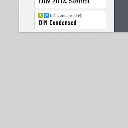
DIN Condensed (4)
DIN PT (6)
Displace 2 (5)
Displace Serif (7)
DJ Parade (12)
Dom Casual (4)