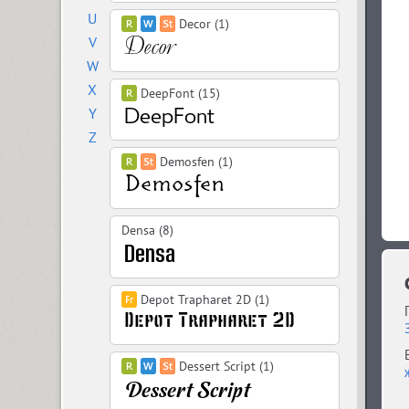
U
Decor (1)
V
W
X
DeepFont (15)
Y
Z
Demosfen (1)
Densa (8)
Depot Trapharet 2D (1)
Dessert Script (1)