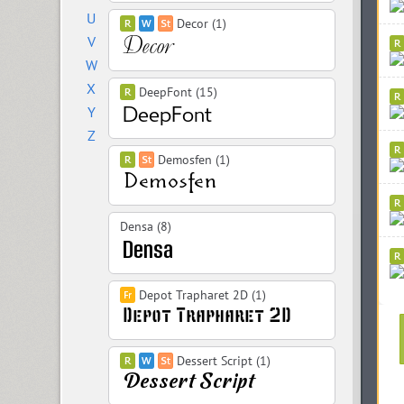
U
Decor (1)
V
W
X
DeepFont (15)
Y
Z
Demosfen (1)
Densa (8)
Depot Trapharet 2D (1)
Dessert Script (1)