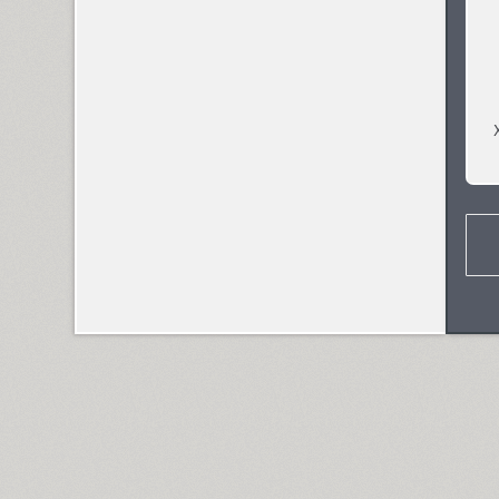
Dotage (4)
Dots (1)
Drops (1)
TT Drugs (10)
TT Drugs Condensed (10)
Drunk (1)