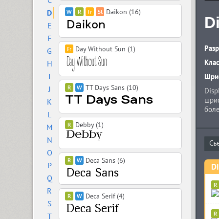
C
Daikon (16)
D
D
E
F
Разр
Day Without Sun (1)
G
Кла
H
I
Шриф
TT Days Sans (10)
J
Disp
шриф
K
боле
L
зави
Debby (1)
M
засе
шриф
N
моде
O
диза
Deca Sans (6)
P
Di
Q
R
Deca Serif (4)
S
T