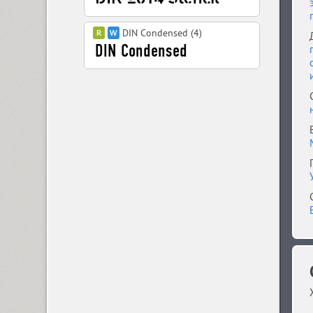
DIN Condensed (4)
DIN PT (6)
Displace 2 (5)
Displace Serif (7)
DJ Parade (12)
Dom Casual (4)