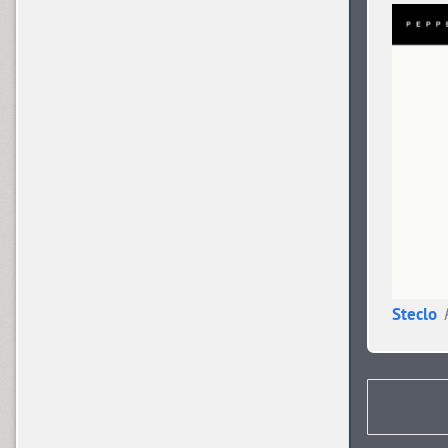
Dublon (3)
Dublon Brus (3)
Duetto (1)
Dynar (4)
Steclo