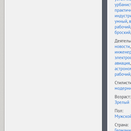
урбанис
практич
индустр
DIN Condensed (4)
умный
,
рабочий
броский
DIN PT (6)
Деятель
новости
инжене
электро
Displace 2 (5)
авиация
астроно
рабочий
Стилисти
Displace Serif (7)
модерн
Возраст:
Зрелый
DJ Parade (12)
Пол:
Мужско
Страна:
Dom Casual (4)
Германи