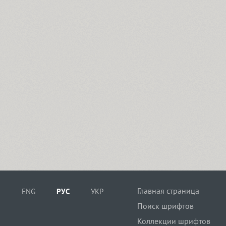
Главная страница
ENG
РУС
УКР
Поиск шрифтов
Коллекции шрифтов