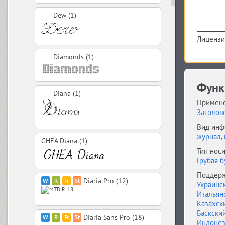
Dew (1)
Лицензи
Diamonds (1)
Функ
Diana (1)
Примене
Заголов
Вид инф
журнал
,
GHEA Diana (1)
Тип носи
Грубая б
Поддерж
Diaria Pro (12)
Украинс
Итальян
Казахск
Баскски
Diaria Sans Pro (18)
Индонез