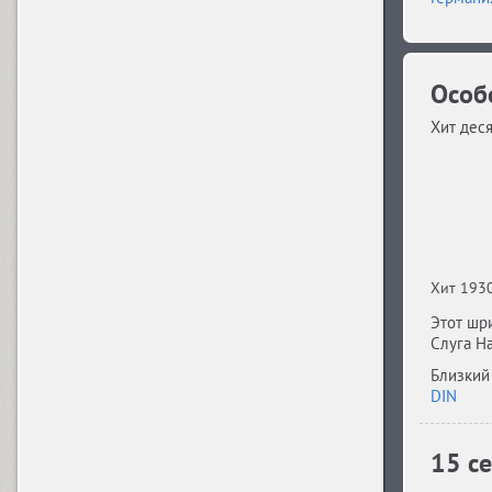
Dotage (4)
Особ
Хит деся
Dots (1)
Drops (1)
Хит 1930
TT Drugs (10)
Этот шри
Слуга Н
Близкий
TT Drugs Condensed (10)
DIN
15 с
Drunk (1)