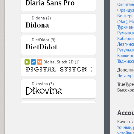
Окситан
Француз
Венгерс
Didona (2)
(Mac)
,
Мо
Туркменс
Румынс
Кабарди
DietDidot (9)
Лезгинс
Рутульс
Башкирс
Таджикс
Digital Stitch 2D (1)
Дополни
Лигатур
Dikovina (3)
TrueType
Высокок
DIN 2014 (18)
Ассо
Качества
точный
,
DIN 2014 Stencil (18)
устойчи