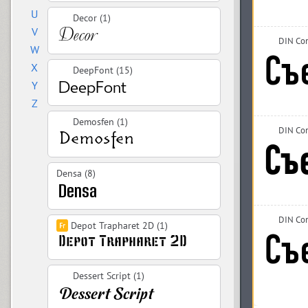
U
Decor (1)
V
DIN Co
W
X
DeepFont (15)
Y
Z
Demosfen (1)
DIN Co
Densa (8)
DIN Con
Depot Trapharet 2D (1)
Dessert Script (1)