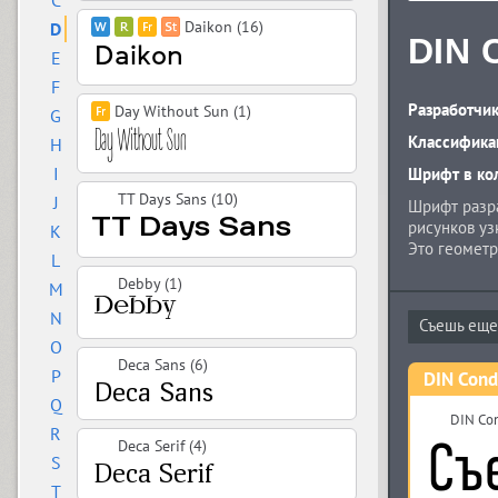
C
Daikon (16)
D
DIN 
E
F
Разработчик
Day Without Sun (1)
G
Классифика
H
I
Шрифт в ко
TT Days Sans (10)
J
Шрифт разра
рисунков уз
K
Это геомет
L
стандартов.
Debby (1)
M
начертание
Изабеллой Ч
N
O
Deca Sans (6)
P
DIN Con
Q
DIN Con
R
Deca Serif (4)
S
T