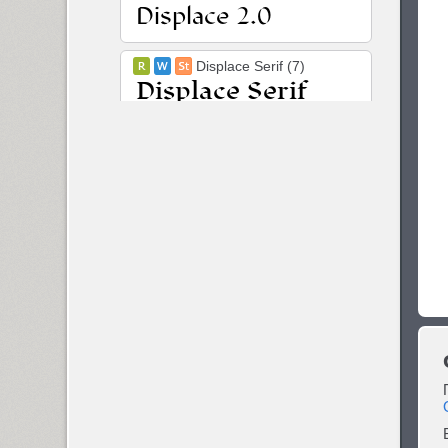
Displace Serif (7)
DJ Parade (12)
Dom Casual (4)
Dotage (4)
Dots (1)
Drops (1)