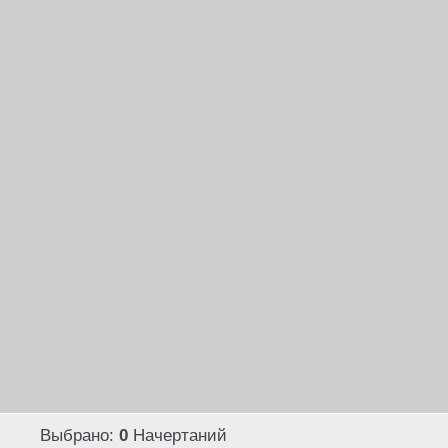
ENG
РУС
УКР
Главная страни
Поиск шрифтов
Коллекции шри
Каталог шрифто
Авторы и студии
Rentafont Agent
Цены на аренду
Подписки на ш
Блог о шрифтах
Информация
Права и лиценз
Контакты
Выбрано:
0
Начертаний
Политика конфиденциальности
,
Польз