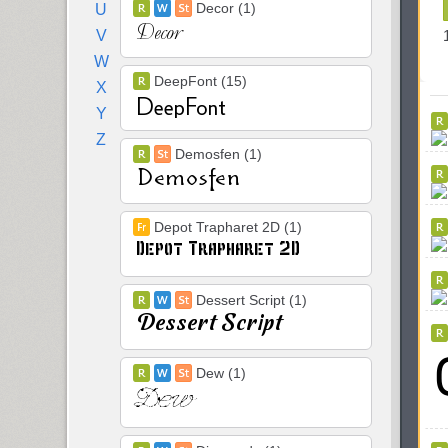
Decor (1)
U
V
W
DeepFont (15)
X
Y
Z
Demosfen (1)
Depot Trapharet 2D (1)
Dessert Script (1)
Dew (1)