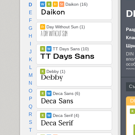
Daikon (16)
D
D
E
F
Day Without Sun (1)
G
Раз
H
Кла
I
Шри
TT Days Sans (10)
J
DIN
впол
K
особ
L
пря
Debby (1)
Шри
M
N
O
Deca Sans (6)
P
D
Q
R
Deca Serif (4)
S
T