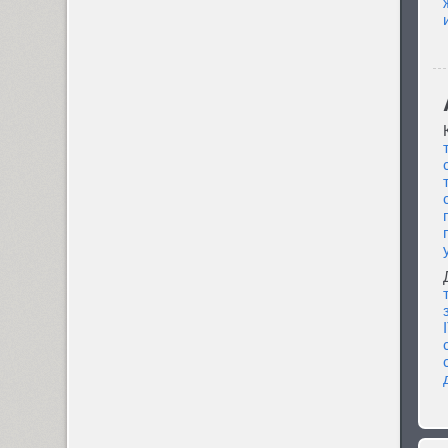
TT Drugs (10)
TT Drugs Condensed (10)
Drunk (1)
Dublon (3)
I
Dublon Brus (3)
Duetto (1)