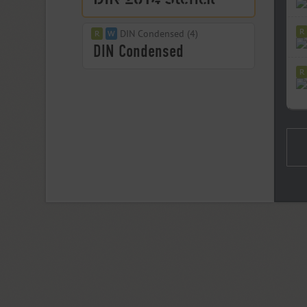
DIN Condensed (4)
DIN PT (6)
Displace 2 (5)
Displace Serif (7)
DJ Parade (12)
Dom Casual (4)