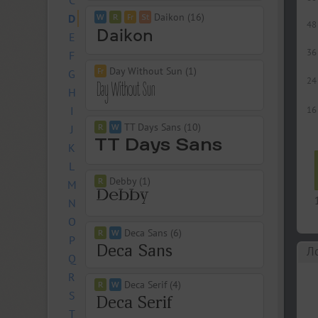
C
Daikon (16)
D
48
E
36
F
Day Without Sun (1)
G
24
H
I
16
TT Days Sans (10)
J
K
L
Debby (1)
M
N
O
Deca Sans (6)
P
Л
Q
R
Deca Serif (4)
S
T