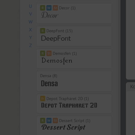
U
Decor (1)
V
W
X
DeepFont (15)
Y
Z
Demosfen (1)
Densa (8)
Ко
Depot Trapharet 2D (1)
Dessert Script (1)