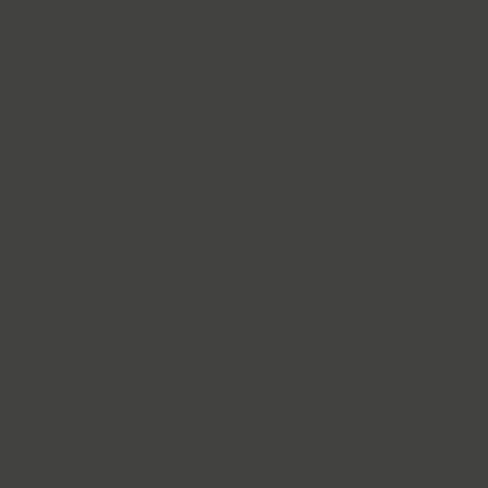
Dotage (4)
Dots (1)
Drops (1)
TT Drugs (10)
TT Drugs Condensed (10)
Drunk (1)