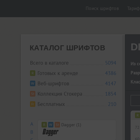
Поиск шрифтов
Тари
D
КАТАЛОГ ШРИФТОВ
Всего в каталоге
5094
Из с
Готовых к аренде
4386
Разр
Кла
Веб-шрифтов
4147
Коллекция Стокера
1854
Бесплатных
210
A
Dagger (1)
72
B
60