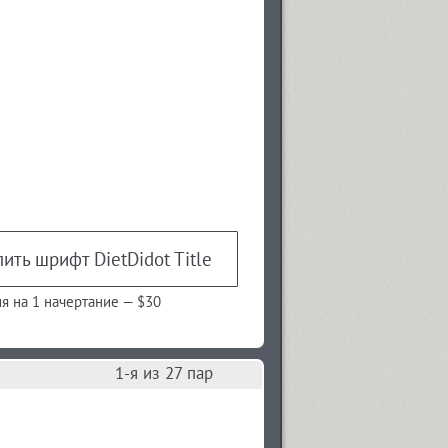
ить шрифт DietDidot Title
я на 1 начертание —
$30
1
-я из
27
пар