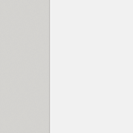
Didona (2)
DietDidot (9)
Digital Stitch 2D (1)
Dikovina (3)
DIN 2014 (18)
DIN 2014 Stencil (18)