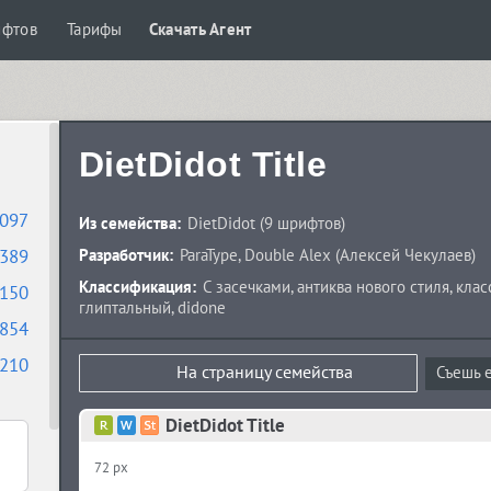
ифтов
Тарифы
Скачать Агент
DietDidot Title
097
Из семейства:
DietDidot
(9 шрифтов)
389
Разработчик:
ParaType
,
Double Alex
(
Алексей Чекулаев
)
Классификация:
С засечками
,
антиква нового стиля
,
клас
150
глиптальный
,
didone
854
210
На страницу семейства
Съешь е
DietDidot Title
72 px