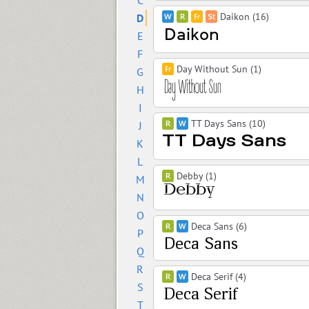
C
Daikon (16)
D
E
F
Day Without Sun (1)
G
H
I
TT Days Sans (10)
J
K
L
Debby (1)
M
N
O
Deca Sans (6)
P
Q
R
Deca Serif (4)
S
T