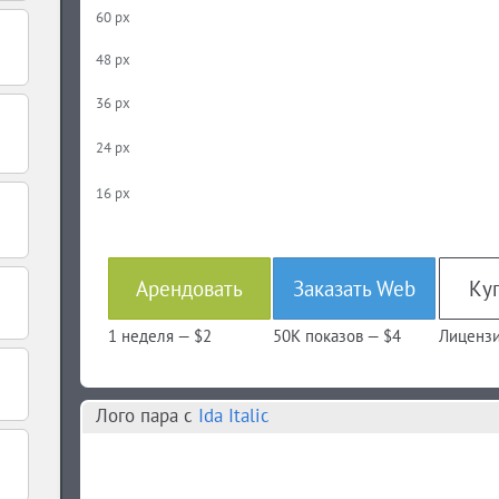
60 px
48 px
36 px
24 px
16 px
Арендовать
Заказать Web
Куп
1 неделя —
$2
50K показов —
$4
Лицензи
Лого пара c
Ida Italic