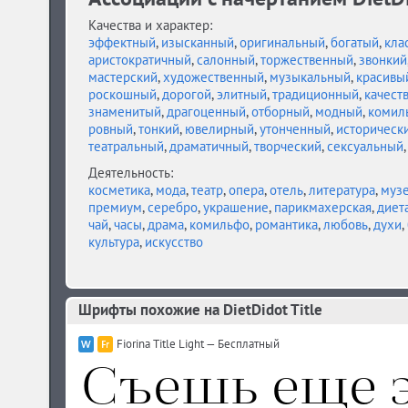
Качества и характер:
эффектный
,
изысканный
,
оригинальный
,
богатый
,
кла
аристократичный
,
салонный
,
торжественный
,
звонкий
мастерский
,
художественный
,
музыкальный
,
красивы
роскошный
,
дорогой
,
элитный
,
традиционный
,
качест
знаменитый
,
драгоценный
,
отборный
,
модный
,
комил
ровный
,
тонкий
,
ювелирный
,
утонченный
,
историческ
театральный
,
драматичный
,
творческий
,
сексуальный
Деятельность:
косметика
,
мода
,
театр
,
опера
,
отель
,
литература
,
муз
премиум
,
серебро
,
украшение
,
парикмахерская
,
диет
чай
,
часы
,
драма
,
комильфо
,
романтика
,
любовь
,
духи
,
культура
,
искусство
Шрифты похожие на DietDidot Title
Fiorina Title Light — Бесплатный