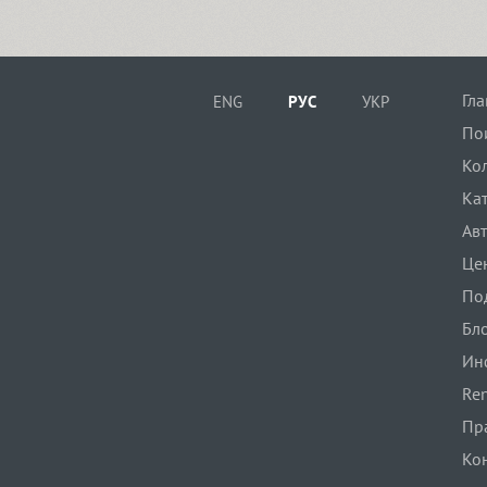
Dotage (4)
Гл
ENG
РУС
УКР
По
Dots (1)
Ко
Ка
Drops (1)
Ав
Це
TT Drugs (10)
По
Бл
Ин
TT Drugs Condensed (10)
Ren
Пр
Drunk (1)
Ко