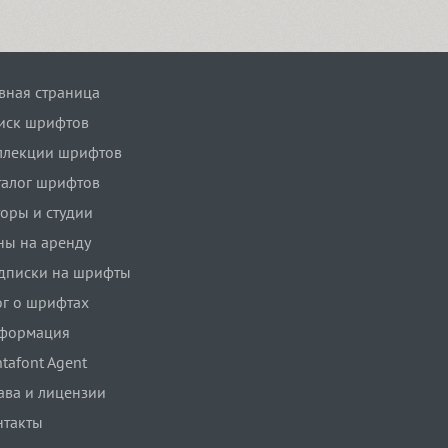
авная страница
иск шрифтов
ллекции шрифтов
талог шрифтов
торы и студии
ны на аренду
дписки на шрифты
ог о шрифтах
формация
tafont Agent
ава и лицензии
нтакты