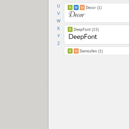
U
Decor (1)
V
W
X
DeepFont (15)
Y
Z
Demosfen (1)
Densa (8)
Depot Trapharet 2D (1)
Dessert Script (1)