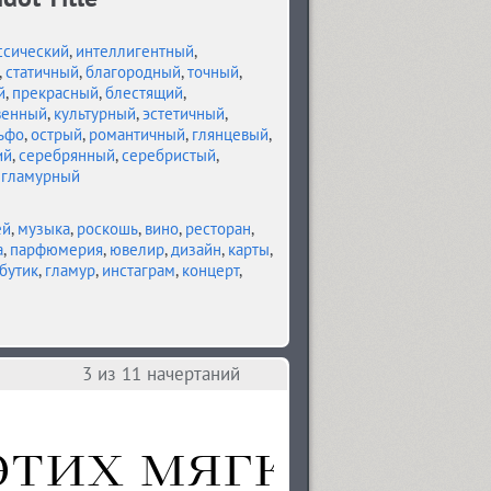
ссический
,
интеллигентный
,
,
статичный
,
благородный
,
точный
,
й
,
прекрасный
,
блестящий
,
венный
,
культурный
,
эстетичный
,
ьфо
,
острый
,
романтичный
,
глянцевый
,
ий
,
серебрянный
,
серебристый
,
,
гламурный
ей
,
музыка
,
роскошь
,
вино
,
ресторан
,
а
,
парфюмерия
,
ювелир
,
дизайн
,
карты
,
бутик
,
гламур
,
инстаграм
,
концерт
,
3
из 11 начертаний