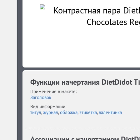
Функции начертания DietDidot Ti
Применение в макете:
Заголовок
Вид информации:
титул
,
журнал
,
обложка
,
этикетка
,
валентинка
Ассоциации c начертанием DietDi