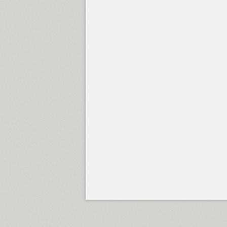
DIN Condensed (4)
DIN PT (6)
Displace 2 (5)
Displace Serif (7)
DJ Parade (12)
Dom Casual (4)