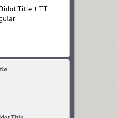
tle
dot Title