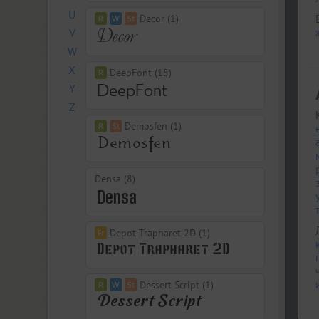
U
Decor (1)
V
W
X
DeepFont (15)
Y
Z
Demosfen (1)
Densa (8)
Depot Trapharet 2D (1)
Dessert Script (1)