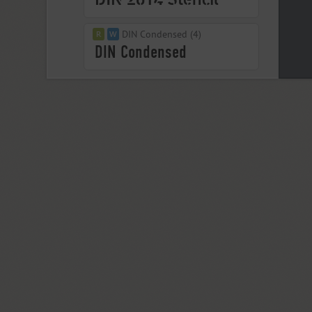
DIN Condensed (4)
DIN PT (6)
Displace 2 (5)
Displace Serif (7)
DJ Parade (12)
Dom Casual (4)