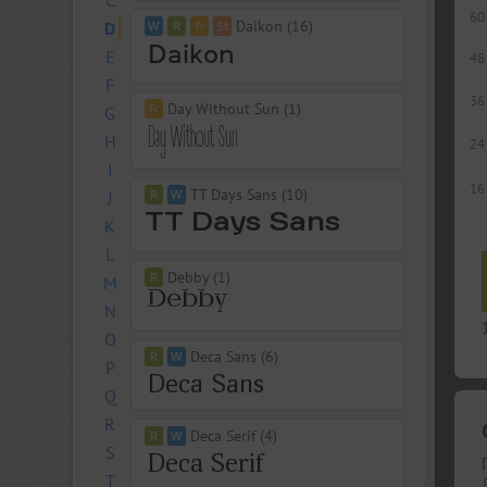
C
60
Daikon (16)
D
E
48
F
36
Day Without Sun (1)
G
H
24
I
16
TT Days Sans (10)
J
K
L
Debby (1)
M
N
O
Deca Sans (6)
P
Q
R
Deca Serif (4)
S
T