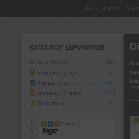
Поиск шрифтов
Тари
Di
КАТАЛОГ ШРИФТОВ
Всего в каталоге
5094
Из с
Готовых к аренде
4386
Разр
Кла
Веб-шрифтов
4147
гли
Коллекция Стокера
1854
Бесплатных
210
A
Dagger (1)
B
72