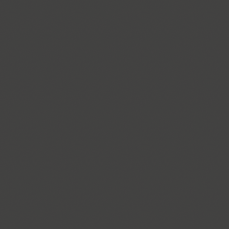
Dotage (4)
Dots (1)
Drops (1)
TT Drugs (10)
TT Drugs Condensed (10)
Drunk (1)