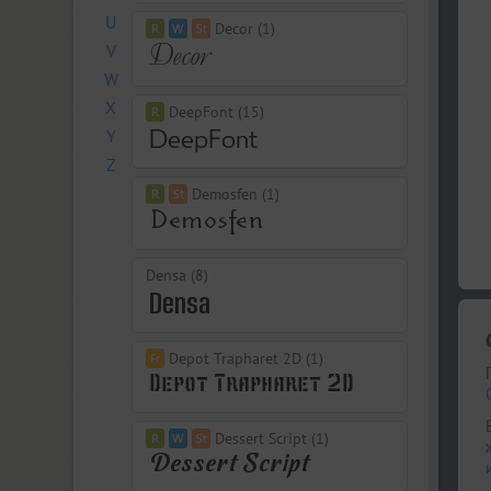
U
Decor (1)
V
W
X
DeepFont (15)
Y
Z
Demosfen (1)
Densa (8)
Depot Trapharet 2D (1)
Dessert Script (1)