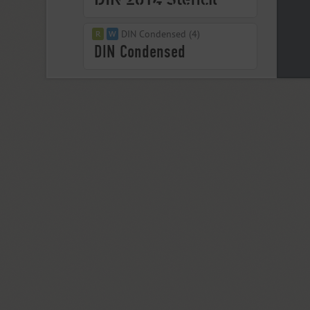
DIN Condensed (4)
DIN PT (6)
Displace 2 (5)
Displace Serif (7)
DJ Parade (12)
Dom Casual (4)