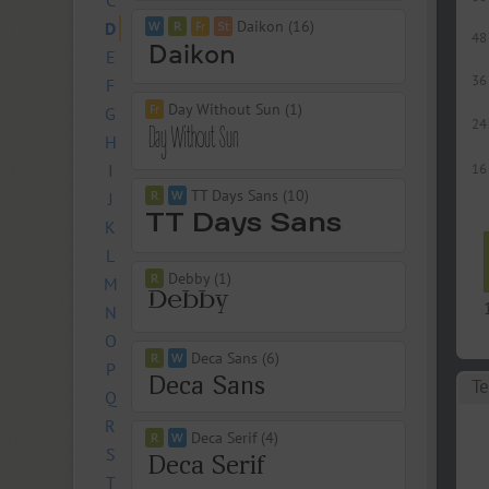
C
Daikon (16)
D
48
E
36
F
Day Without Sun (1)
G
24
H
I
16
TT Days Sans (10)
J
K
L
Debby (1)
M
N
O
Deca Sans (6)
P
Те
Q
R
Deca Serif (4)
S
T