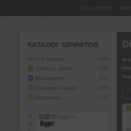
Поиск шрифтов
Тари
D
КАТАЛОГ ШРИФТОВ
Всего в каталоге
5094
Из с
Готовых к аренде
4386
Разр
Кла
Веб-шрифтов
4147
Коллекция Стокера
1854
Бесплатных
210
A
Dagger (1)
72
B
60