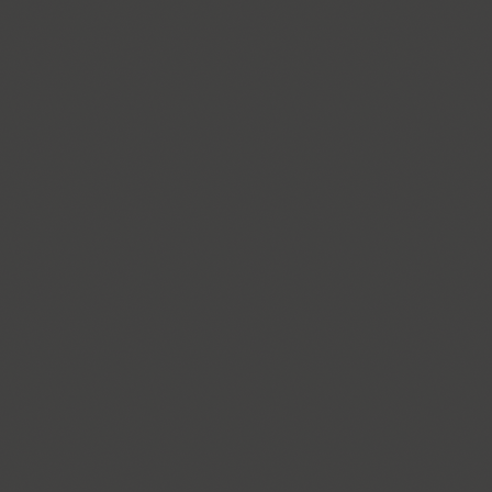
Dotage (4)
Dots (1)
Drops (1)
TT Drugs (10)
TT Drugs Condensed (10)
Drunk (1)