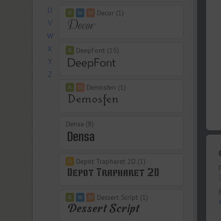
U
Decor (1)
V
W
X
DeepFont (15)
Y
Z
Demosfen (1)
Densa (8)
Depot Trapharet 2D (1)
Dessert Script (1)