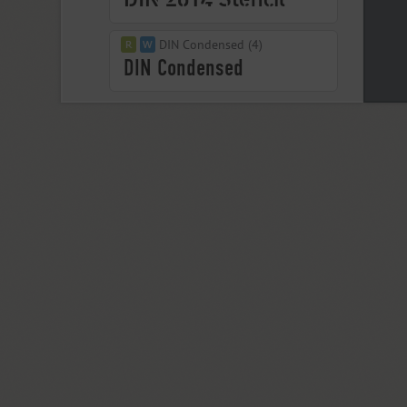
DIN Condensed (4)
DIN PT (6)
Displace 2 (5)
Displace Serif (7)
DJ Parade (12)
Dom Casual (4)