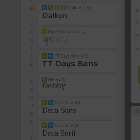
C
Daikon (16)
D
48
E
36
F
Day Without Sun (1)
G
24
H
I
16
TT Days Sans (10)
J
K
L
Debby (1)
M
N
O
Deca Sans (6)
P
Л
Q
R
Deca Serif (4)
S
T