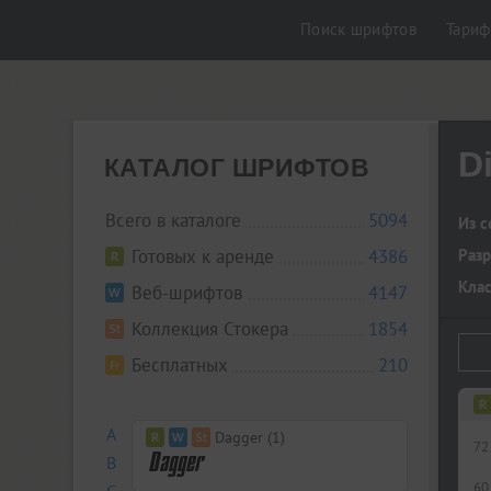
Поиск шрифтов
Тари
Di
КАТАЛОГ ШРИФТОВ
Всего в каталоге
5094
Из с
Готовых к аренде
4386
Разр
Кла
Веб-шрифтов
4147
Коллекция Стокера
1854
Бесплатных
210
A
Dagger (1)
72
B
60