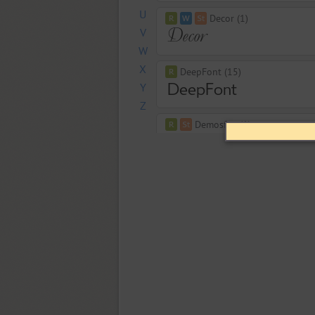
U
Decor (1)
V
W
X
DeepFont (15)
Y
Z
Demosfen (1)
Densa (8)
Depot Trapharet 2D (1)
Dessert Script (1)