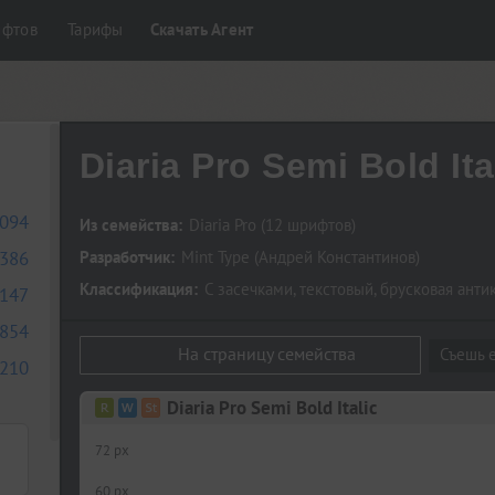
ифтов
Тарифы
Скачать Агент
Diaria Pro Semi Bold Ita
094
Из семейства:
Diaria Pro
(12 шрифтов)
386
Разработчик:
Mint Type
(
Андрей Константинов
)
Классификация:
С засечками
,
текстовый
,
брусковая анти
147
854
На страницу семейства
Съешь е
210
Diaria Pro Semi Bold Italic
72 px
60 px