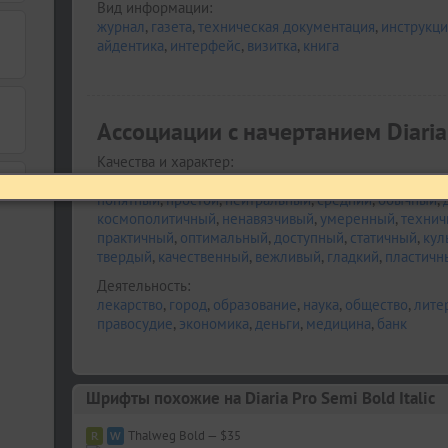
Вид информации:
журнал
,
газета
,
техническая документация
,
инструкци
айдентика
,
интерфейс
,
визитка
,
книга
Ассоциации c начертанием Diaria 
Качества и характер:
убедительный
,
серьезный
,
строгий
,
спокойный
,
ровн
понятный
,
простой
,
нейтральный
,
средний
,
обычный
,
космополитичный
,
ненавязчивый
,
умеренный
,
технич
практичный
,
оптимальный
,
доступный
,
статичный
,
кул
твердый
,
качественный
,
вежливый
,
гладкий
,
пластичн
Деятельность:
лекарство
,
город
,
образование
,
наука
,
общество
,
лите
правосудие
,
экономика
,
деньги
,
медицина
,
банк
Шрифты похожие на Diaria Pro Semi Bold Italic
Thalweg Bold — $35