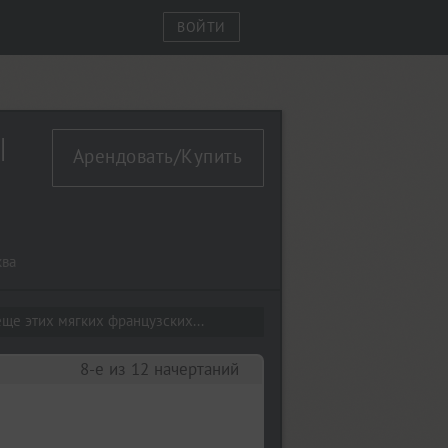
ВОЙТИ
lic
Арендовать/Купить
ква
ще этих мягких французских...
8-е из 12 начертаний