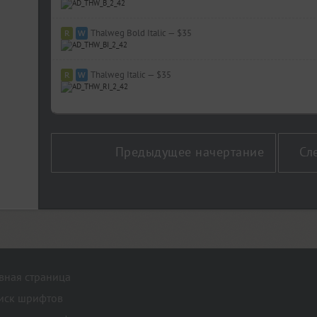
Thalweg Bold Italic — $35
Thalweg Italic — $35
Предыдущее начертание
Сл
авная страница
иск шрифтов