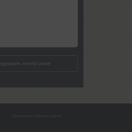
едующее начертание
Принимаем платежи через: