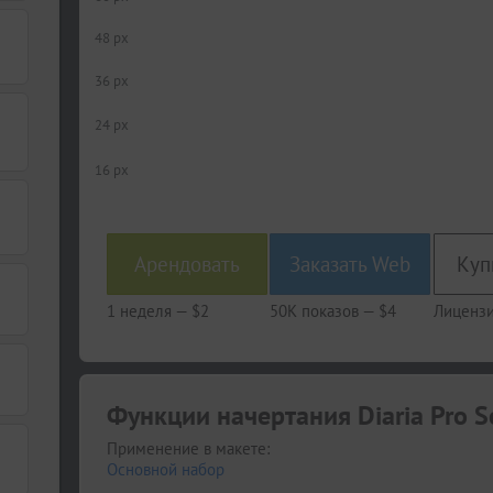
48 px
36 px
24 px
16 px
Арендовать
Заказать Web
1 неделя —
$2
50K показов —
$4
Лицензи
Функции начертания Diaria Pro Se
Применение в макете:
Основной набор