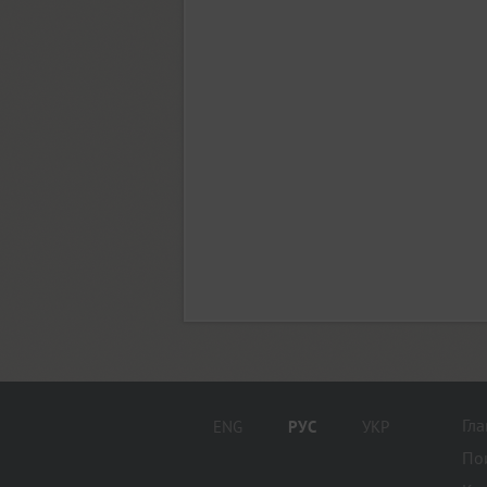
Dew (1)
Diamonds (1)
Diana (1)
GHEA Diana (1)
Diaria Pro (12)
Гл
ENG
РУС
УКР
По
Diaria Sans Pro (18)