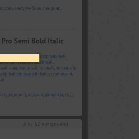
я
,
документ
,
учебник
,
лендинг
,
Pro Semi Bold Italic
ый
,
гармоничный
,
универсальный
,
деловой
,
уравновешенный
,
ный
,
современный
,
точный
,
логичный
,
ьтурный
,
образованный
,
устойчивый
,
ый
ратура
,
юрист
,
адвокат
,
финансы
,
суд
,
3
из 52 начертаний