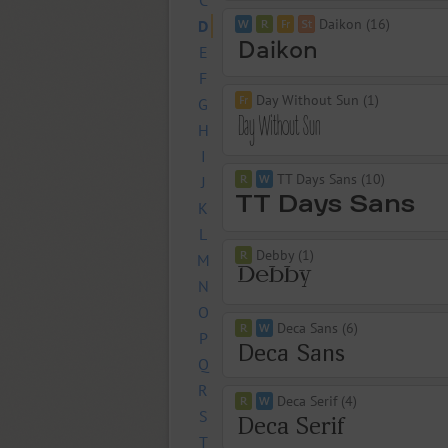
C
Daikon (16)
D
E
F
Day Without Sun (1)
G
H
I
TT Days Sans (10)
J
K
L
Debby (1)
M
N
O
Deca Sans (6)
P
Q
R
Deca Serif (4)
S
T