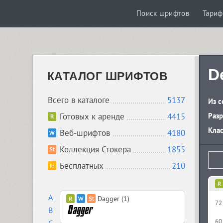
Поиск шрифтов
Тари
D
КАТАЛОГ ШРИФТОВ
Всего в каталоге
5137
Из с
Готовых к аренде
4415
Разр
Кла
Веб-шрифтов
4180
Коллекция Стокера
1855
Бесплатных
210
A
Dagger (1)
72
B
60