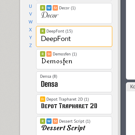
U
Decor (1)
V
W
X
DeepFont (15)
Y
Z
Demosfen (1)
Densa (8)
Ко
Depot Trapharet 2D (1)
Dessert Script (1)