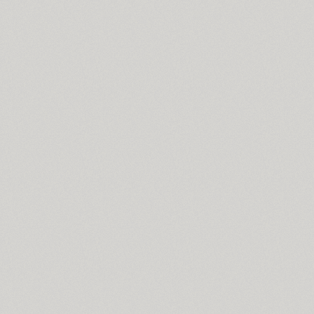
Dotage (4)
Dots (1)
Drops (1)
TT Drugs (10)
TT Drugs Condensed (10)
Drunk (1)