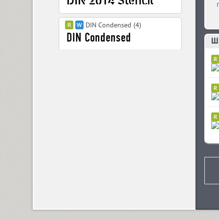
DIN Condensed (4)
Ш
DIN PT (6)
Displace 2 (5)
Displace Serif (7)
DJ Parade (12)
Dom Casual (4)