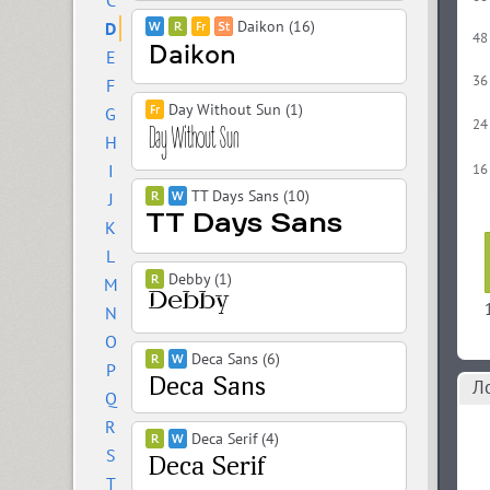
C
Daikon (16)
D
48
E
36
F
Day Without Sun (1)
G
24
H
I
16
TT Days Sans (10)
J
K
L
Debby (1)
M
N
O
Deca Sans (6)
P
Л
Q
R
Deca Serif (4)
S
T