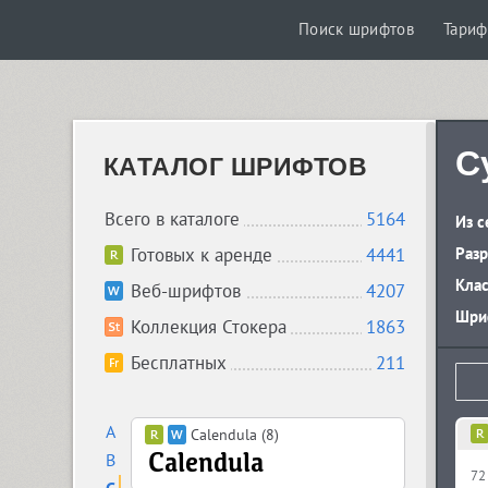
Поиск шрифтов
Тари
C
КАТАЛОГ ШРИФТОВ
Всего в каталоге
5164
Из с
Готовых к аренде
4441
Разр
Кла
Веб-шрифтов
4207
Шриф
Коллекция Стокера
1863
Бесплатных
211
A
Calendula (8)
B
72