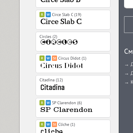
Circe Slab C (19)
Circles (2)
См
Circus Didot (1)
→ Д
→ Д
Citadina (12)
→ К
SP Clarendon (6)
Cliche (1)