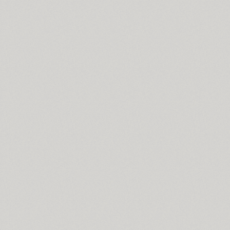
Coventry (1)
Cranked Pipe 2D (2)
Crash (1)
Crassula (6)
Cricket (4)
TT Crimsons (10)