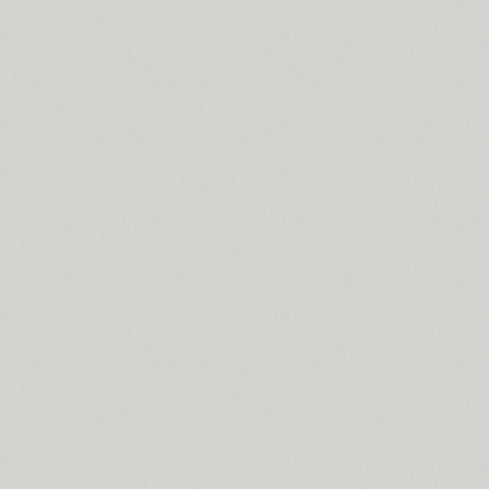
Croogla 4F (5)
Crossfit (9)
Crystal (1)
Cubynets 4F (1)
CyberCyr (6)
Cyntho Next (16)