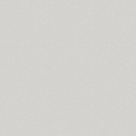
Cyntho Next Slab (16)