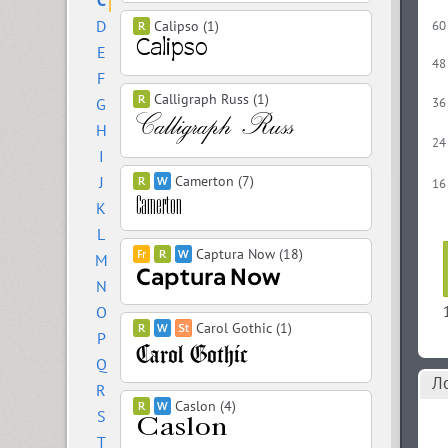
C
D
Calipso (1)
60
E
48
F
Calligraph Russ (1)
G
36
H
24
I
J
Camerton (7)
16
K
L
Captura Now (18)
M
N
O
Carol Gothic (1)
P
Q
Л
R
Caslon (4)
S
T