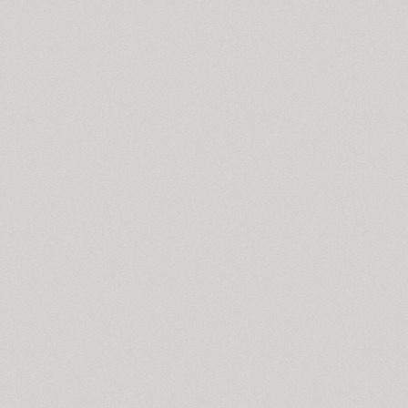
Compakt (9)
TT Compotes (10)
CoolKids (4)
Cooper (8)
CooperDAT-Hilite (1)
Corrida (1)