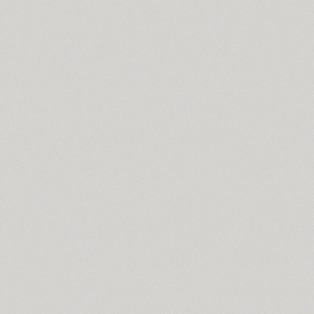
Cosima (8)
Cotlin (4)
TT Cottons (14)
Countdown (1)
Courier (6)
Courier (APC) (4)