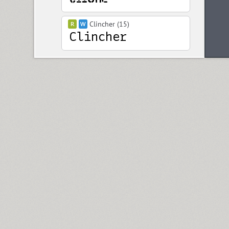
Clincher (15)
Closer (18)
Closer Text (18)
Coliseum (8)
Colmena (1)
Cometa (1)