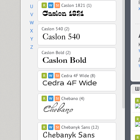
Caslon 1821 (1)
U
V
W
Caslon 540 (2)
X
Y
Z
Caslon Bold (2)
Cedra 4F Wide (8)
Шр
Chebano (4)
Chebanyk Sans (12)