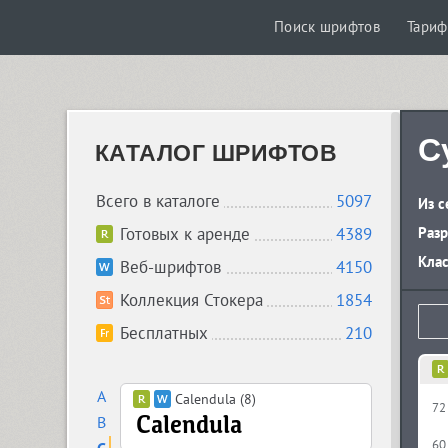
Поиск шрифтов
Тари
C
КАТАЛОГ ШРИФТОВ
Всего в каталоге
5097
Из с
Готовых к аренде
4389
Разр
Кла
Веб-шрифтов
4150
Коллекция Стокера
1854
Бесплатных
210
A
Calendula (8)
72
B
60