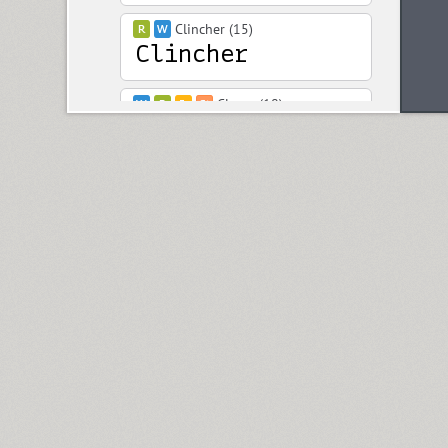
Clincher (15)
Closer (18)
Closer Text (18)
Coliseum (8)
Colmena (1)
Cometa (1)