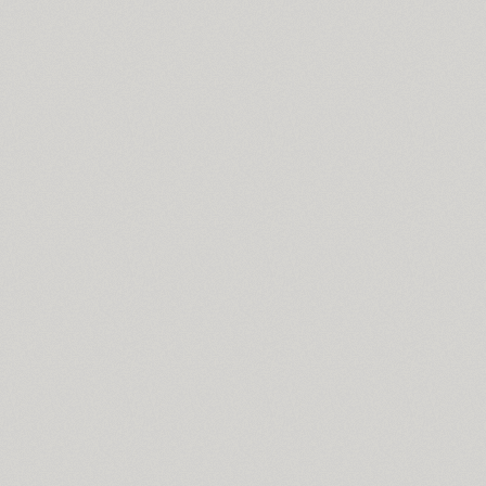
Cyntho Next Slab (16)