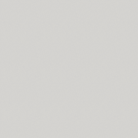
Croogla 4F (5)
Crossfit (9)
Crystal (1)
Cubynets 4F (1)
CyberCyr (6)
Cyntho Next (16)