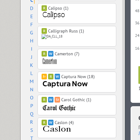
C
D
Calipso (1)
48
E
36
F
Calligraph Russ (1)
G
24
H
I
16
Camerton (7)
J
K
L
Captura Now (18)
M
N
O
Carol Gothic (1)
P
Q
R
Caslon (4)
S
T