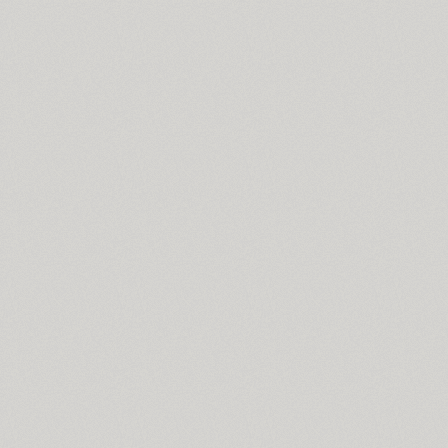
Cosima (8)
Cotlin (4)
TT Cottons (14)
Countdown (1)
Courier (6)
Courier (APC) (4)