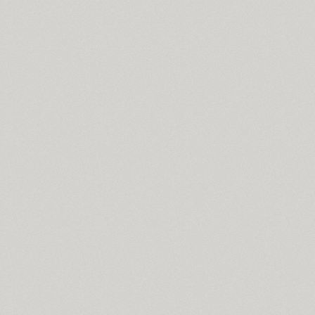
Coventry (1)
Cranked Pipe 2D (2)
Crash (1)
Crassula (6)
Cricket (4)
TT Crimsons (10)