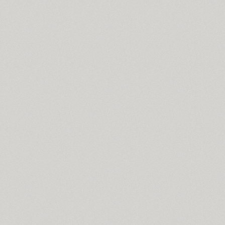
Compakt (9)
TT Compotes (10)
CoolKids (4)
Cooper (8)
CooperDAT-Hilite (1)
Corrida (1)