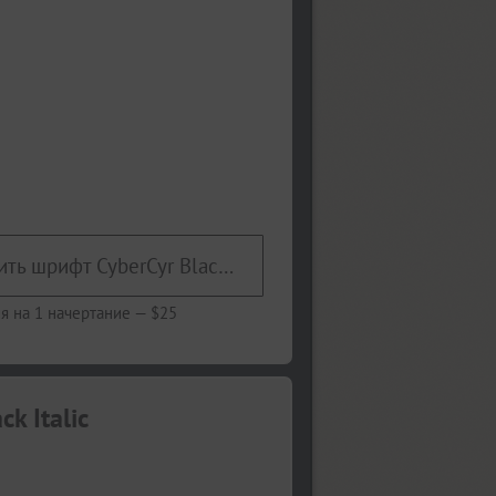
Купить шрифт CyberCyr Black Italic
я на 1 начертание —
$25
k Italic