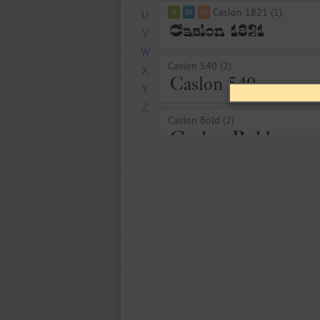
Caslon 1821 (1)
U
V
W
Caslon 540 (2)
X
Y
Z
Caslon Bold (2)
Cedra 4F Wide (8)
Chebano (4)
Chebanyk Sans (12)