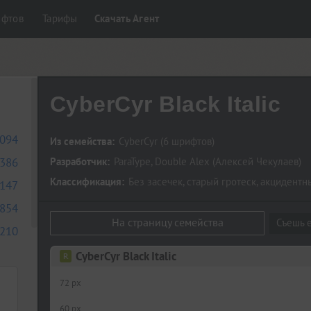
ифтов
Тарифы
Скачать Агент
CyberCyr Black Italic
094
Из семейства:
CyberCyr
(6 шрифтов)
386
Разработчик:
ParaType
,
Double Alex
(
Алексей Чекулаев
)
Классификация:
Без засечек
,
старый гротеск
,
акцидентн
147
854
На страницу семейства
Съешь е
210
CyberCyr Black Italic
72 px
60 px