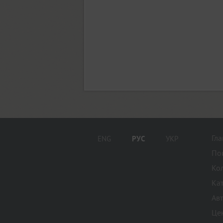
Children One (1)
TT Chocolates (10)
Circe (12)
Circe Rounded (8)
Гл
ENG
РУС
УКР
По
Circe Slab A (17)
Ко
Ка
Ав
Circe Slab B (11)
Це