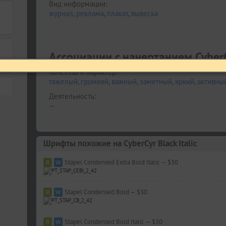
Вид информации:
журнал
,
реклама
,
плакат
,
вывеска
Ассоциации c начертанием CyberCy
Качества и характер:
тяжелый
,
громкий
,
важный
,
заметный
,
яркий
,
активны
Деятельность:
—
Шрифты похожие на CyberCyr Black Italic
Stapel Condensed Extra Bold Italic — $30
Stapel Condensed Bold — $30
Stapel Condensed Bold Italic — $30