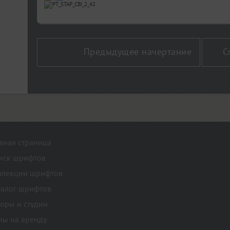
Предыдущее начертание
С
авная страница
иск шрифтов
ллекции шрифтов
талог шрифтов
торы и студии
ны на аренду