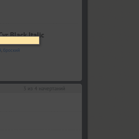
r Black Italic
й
,
броский
3
из 4 начертаний