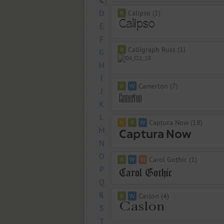
C
D
Calipso (1)
E
F
Calligraph Russ (1)
G
H
I
Camerton (7)
J
K
L
Captura Now (18)
M
N
O
Carol Gothic (1)
P
Q
R
Caslon (4)
S
T