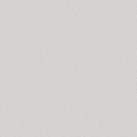
Cosima (8)
Cotlin (4)
TT Cottons (14)
Countdown (1)
Courier (6)
Courier (APC) (4)