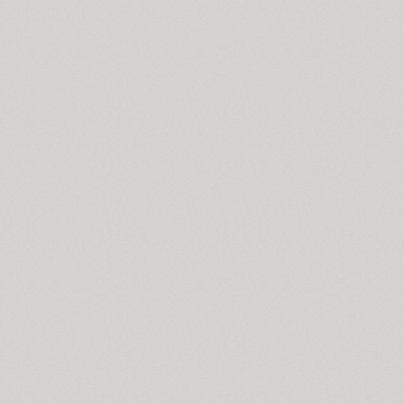
Coventry (1)
Cranked Pipe 2D (2)
Crash (1)
Crassula (6)
Cricket (4)
TT Crimsons (10)