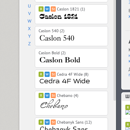
U
Caslon 1821 (1)
V
W
X
Caslon 540 (2)
Y
Z
Caslon Bold (2)
Cedra 4F Wide (8)
Chebano (4)
Шр
Chebanyk Sans (12)