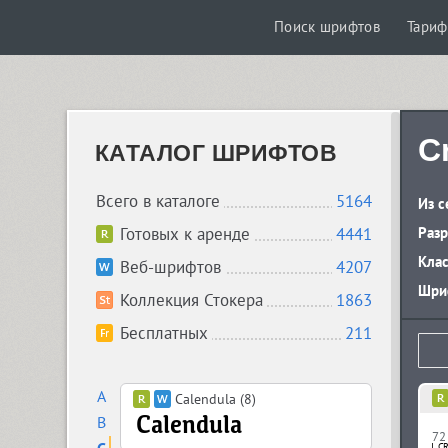
Поиск шрифтов
Тари
C
КАТАЛОГ ШРИФТОВ
Всего в каталоге
5164
Из с
Готовых к аренде
4441
Разр
Кла
Веб-шрифтов
4207
Шриф
Коллекция Стокера
1863
Бесплатных
211
A
Calendula (8)
B
72