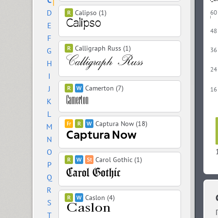
C
D
Calipso (1)
60
E
48
F
Calligraph Russ (1)
G
36
H
24
I
J
Camerton (7)
16
K
L
Captura Now (18)
M
N
O
Carol Gothic (1)
P
Q
R
Caslon (4)
S
T