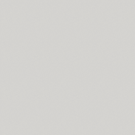
Cyntho Next Slab (16)