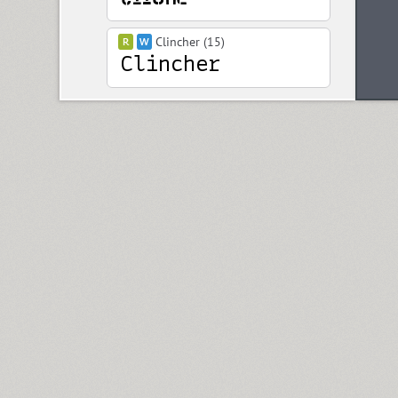
Clincher (15)
Closer (18)
Closer Text (18)
Coliseum (8)
Colmena (1)
Cometa (1)