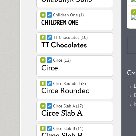
Children One (1)
TT Chocolates (10)
Circe (12)
См
Circe Rounded (8)
→ Д
→ Д
→ К
Circe Slab A (17)
Circe Slab B (11)