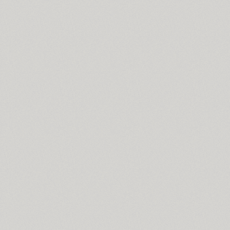
Croogla 4F (5)
Crossfit (9)
Crystal (1)
Cubynets 4F (1)
CyberCyr (6)
Cyntho Next (16)