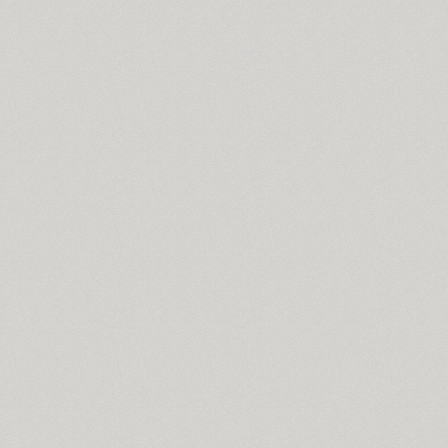
Coventry (1)
Cranked Pipe 2D (2)
Crash (1)
Crassula (6)
Cricket (4)
TT Crimsons (10)