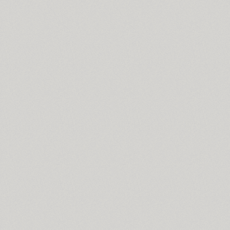
Compakt (9)
TT Compotes (10)
CoolKids (4)
Cooper (8)
CooperDAT-Hilite (1)
Corrida (1)