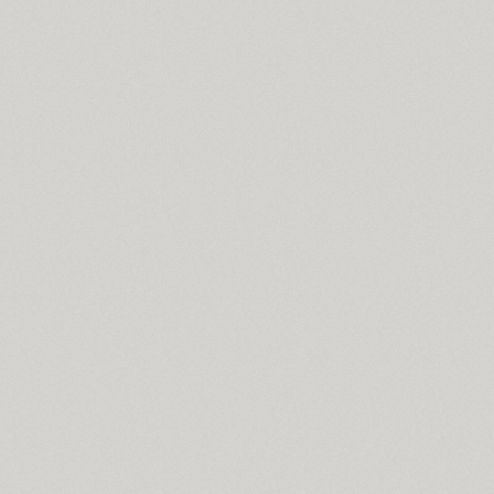
Cyntho Next Slab (16)