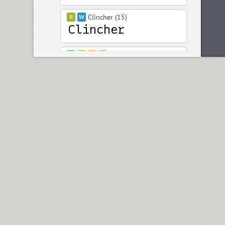
Clincher (15)
Closer (18)
Closer Text (18)
Coliseum (8)
Colmena (1)
Cometa (1)