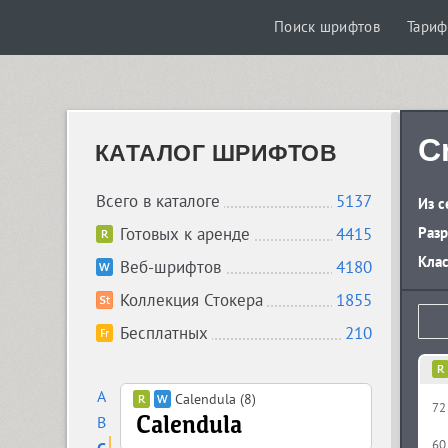
Поиск шрифтов
Тари
C
КАТАЛОГ ШРИФТОВ
Всего в каталоге
5137
Из с
Готовых к аренде
4415
Разр
Кла
Веб-шрифтов
4180
Коллекция Стокера
1855
Бесплатных
210
A
Calendula (8)
72
B
60