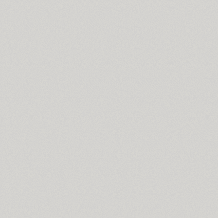
Croogla 4F (5)
Crossfit (9)
Crystal (1)
Cubynets 4F (1)
CyberCyr (6)
Cyntho Next (16)