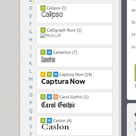
C
D
Calipso (1)
48
E
36
F
Calligraph Russ (1)
G
24
H
I
16
Camerton (7)
J
K
L
Captura Now (18)
M
N
O
Carol Gothic (1)
P
Q
R
Caslon (4)
S
T