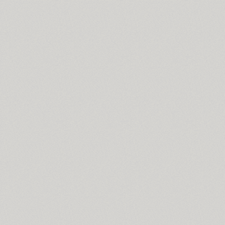
Cosima (8)
Cotlin (4)
TT Cottons (14)
Countdown (1)
Courier (6)
Courier (APC) (4)