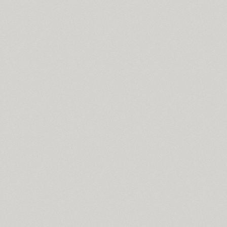
Croogla 4F (5)
Crossfit (9)
Crystal (1)
Cubynets 4F (1)
CyberCyr (6)
Cyntho Next (16)