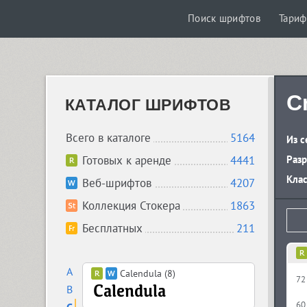
Поиск шрифтов
Тари
C
КАТАЛОГ ШРИФТОВ
Всего в каталоге
5164
Из с
Готовых к аренде
4441
Разр
Кла
Веб-шрифтов
4207
Коллекция Стокера
1863
Бесплатных
211
A
Calendula (8)
72
B
60