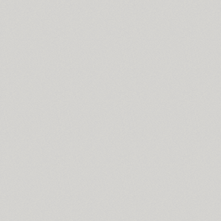
Cyntho Next Slab (16)