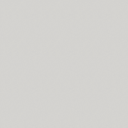
Coventry (1)
Cranked Pipe 2D (2)
Crash (1)
Crassula (6)
Cricket (4)
TT Crimsons (10)