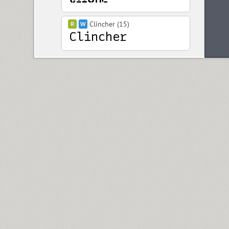
Clincher (15)
Closer (18)
Closer Text (18)
Coliseum (8)
Colmena (1)
Cometa (1)