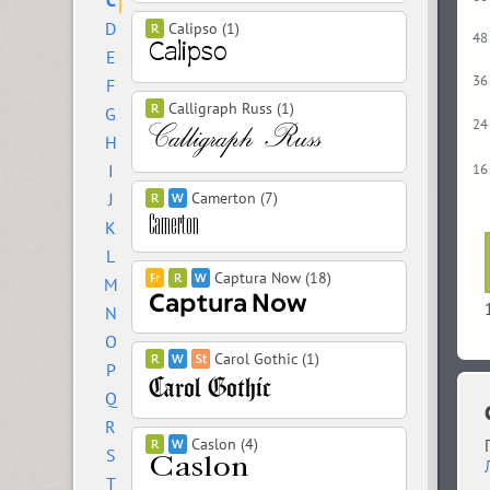
C
D
Calipso (1)
48
E
36
F
Calligraph Russ (1)
G
24
H
I
16
J
Camerton (7)
K
L
Captura Now (18)
M
N
O
Carol Gothic (1)
P
Q
R
Caslon (4)
S
T