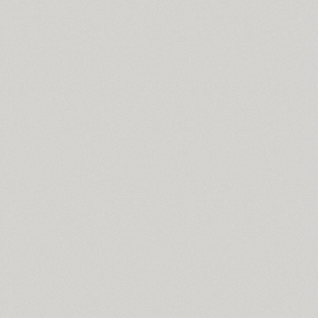
Compakt (9)
TT Compotes (10)
CoolKids (4)
Cooper (8)
CooperDAT-Hilite (1)
Corrida (1)