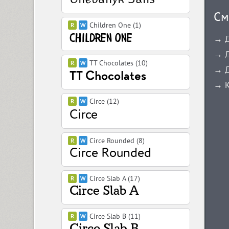
См
Children One (1)
→ Д
→ Д
TT Chocolates (10)
→ Д
→ К
Circe (12)
Circe Rounded (8)
Circe Slab A (17)
Circe Slab B (11)