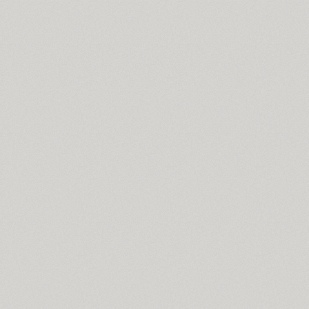
Cosima (8)
Cotlin (4)
TT Cottons (14)
Countdown (1)
Courier (6)
Courier (APC) (4)