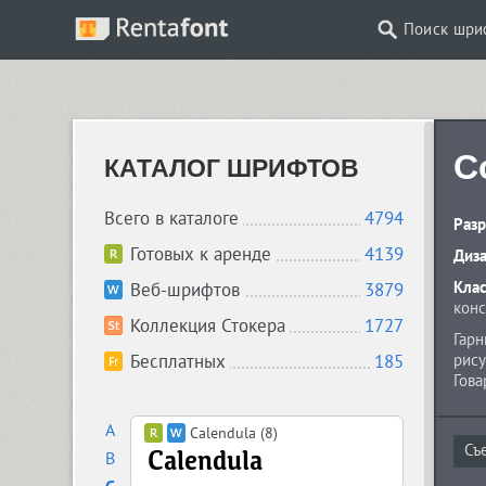
Поиск шри
C
КАТАЛОГ ШРИФТОВ
Всего в каталоге
4794
Разр
Готовых к аренде
4139
Диз
Кла
Веб-шрифтов
3879
кон
Коллекция Стокера
1727
Гарн
Бесплатных
185
рису
Гова
A
Calendula (8)
B