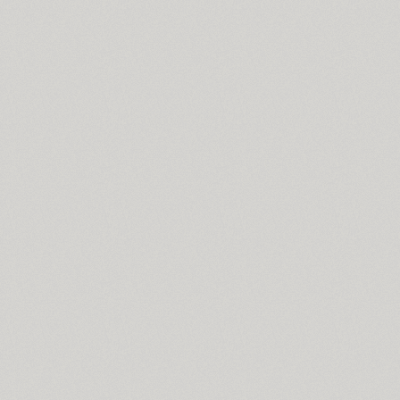
Cyntho Next Slab (16)