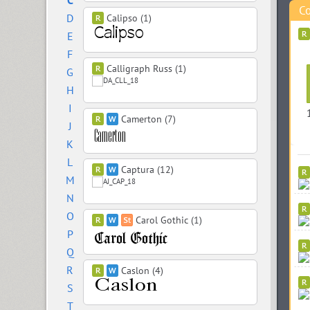
C
Co
D
Calipso (1)
E
F
Calligraph Russ (1)
G
H
I
Camerton (7)
J
K
L
Captura (12)
M
N
O
Carol Gothic (1)
P
Q
R
Caslon (4)
S
T