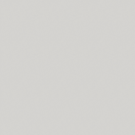
Coventry (1)
Cranked Pipe 2D (2)
Crash (1)
Crassula (6)
Cricket (4)
TT Crimsons (10)