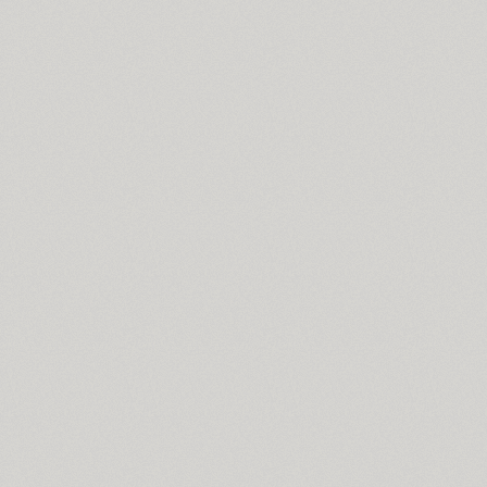
Compakt (9)
TT Compotes (10)
CoolKids (4)
Cooper (8)
CooperDAT-Hilite (1)
Corrida (1)