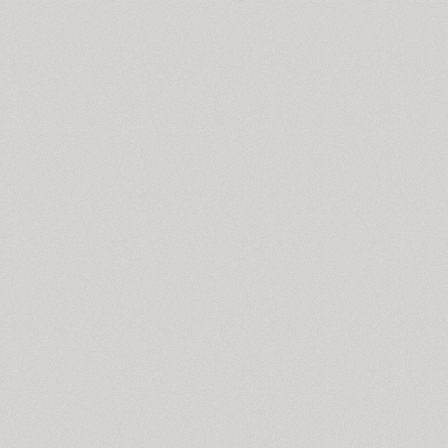
Cosima (8)
Cotlin (4)
TT Cottons (14)
Countdown (1)
Courier (5)
Courier (APC) (4)