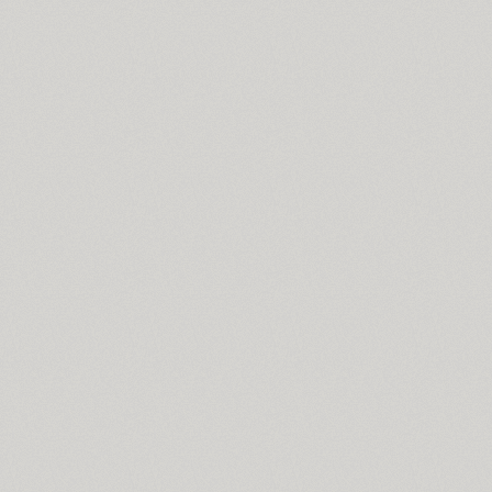
Croogla 4F (5)
Crossfit (9)
Crystal (1)
Cubynets 4F (1)
CyberCyr (6)
Cyntho Next (16)