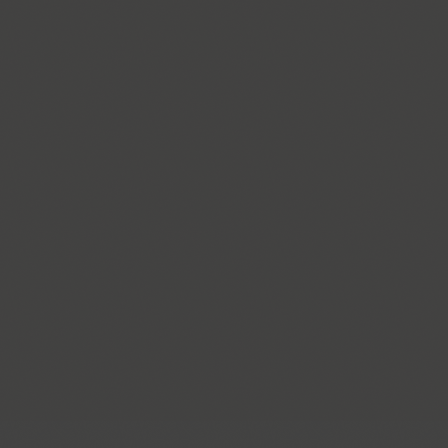
Corrida (1)
Cosima (8)
Cotlin (4)
TT Cottons (14)
Countdown (1)
Courier (5)