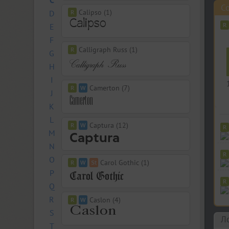
C
Co
Calipso (1)
D
E
F
Calligraph Russ (1)
G
H
I
Camerton (7)
J
K
L
Captura (12)
M
N
O
Carol Gothic (1)
P
Q
R
Caslon (4)
S
Л
T