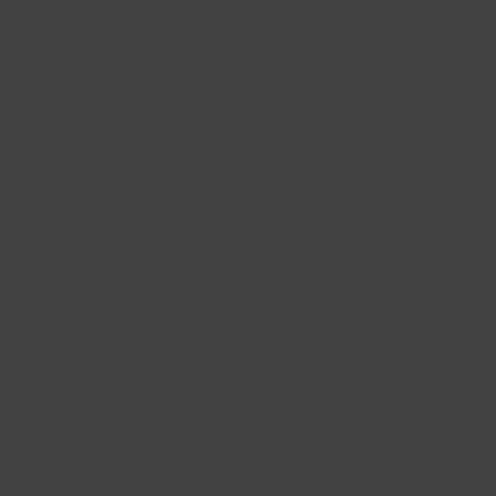
Cometa (1)
Compakt (9)
TT Compotes (10)
CoolKids (4)
Cooper (8)
CooperDAT-Hilite (1)