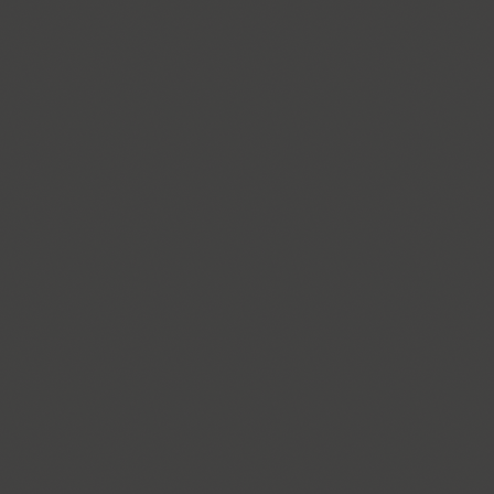
Cyntho Next Slab (16)