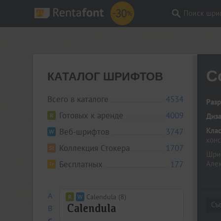
Поиск шри
C
КАТАЛОГ ШРИФТОВ
Всего в каталоге
4534
Разр
Готовых к аренде
4009
Диз
Кла
Веб-шрифтов
3747
кон
Коллекция Стокера
1707
Шриф
Бесплатных
177
Алек
A
Calendula (8)
B