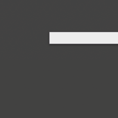
Courier (APC) (4)
Coventry (1)
Cranked Pipe 2D (2)
Crash (1)
Crassula (6)
Cricket (4)