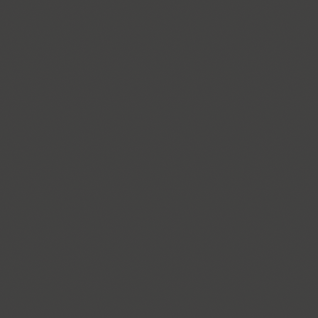
TT Crimsons (10)
Croogla 4F (5)
Crossfit (9)
Crystal (1)
Cubynets 4F (1)
CyberCyr (6)
Cyntho Next (16)