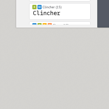
Clincher (15)
Closer (18)
Closer Text (18)
Coliseum (8)
Colmena (1)
Cometa (1)