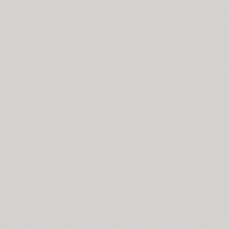
Cosima (8)
Cotlin (4)
TT Cottons (14)
Countdown (1)
Courier (6)
Courier (APC) (4)