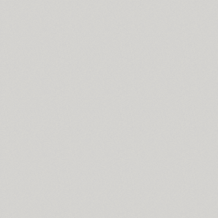
Coventry (1)
Cranked Pipe 2D (2)
Crash (1)
Crassula (6)
Cricket (4)
TT Crimsons (10)