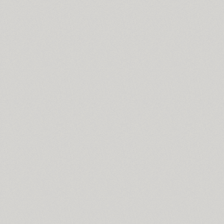
Croogla 4F (5)
Crossfit (9)
Crystal (1)
Cubynets 4F (1)
CyberCyr (6)
Cyntho Next (16)