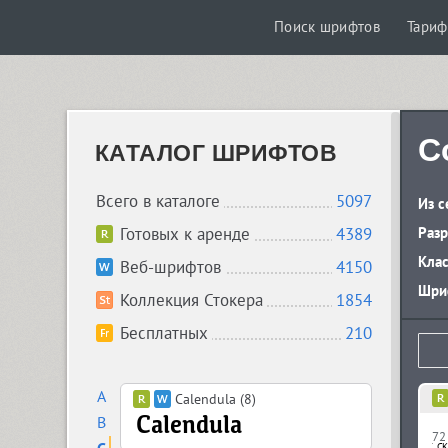
Поиск шрифтов
Тари
C
КАТАЛОГ ШРИФТОВ
Всего в каталоге
5097
Из с
Готовых к аренде
4389
Разр
Кла
Веб-шрифтов
4150
Шриф
Коллекция Стокера
1854
Бесплатных
210
A
Calendula (8)
B
72