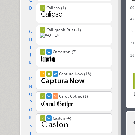
C
D
Calipso (1)
60
E
48
F
Calligraph Russ (1)
G
36
H
24
I
Camerton (7)
J
16
K
L
Captura Now (18)
M
N
O
Carol Gothic (1)
P
Q
R
Caslon (4)
S
T