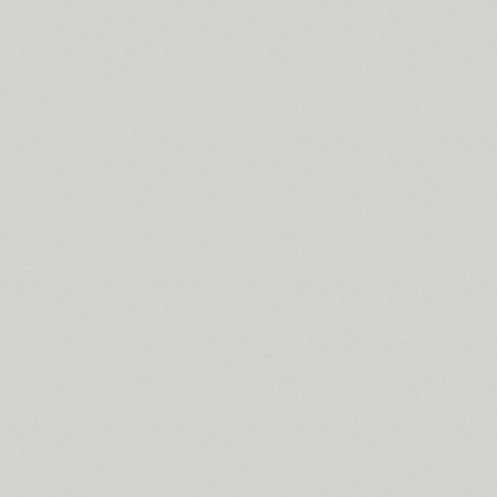
Compakt (9)
TT Compotes (10)
CoolKids (4)
Cooper (8)
CooperDAT-Hilite (1)
Corrida (1)