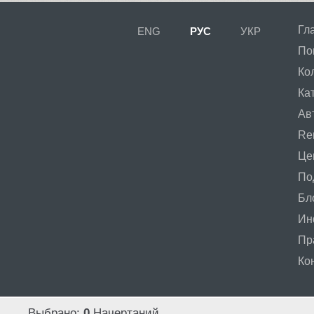
Гл
ENG
РУС
УКР
Compakt (9)
По
Ко
Ка
TT Compotes (10)
Ав
Ren
CoolKids (4)
Це
По
Бл
Cooper (8)
Ин
Пр
CooperDAT-Hilite (1)
Ко
Corrida (1)
Выбрано:
0
Начертаний