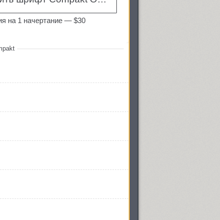
ия на 1 начертание —
$30
mpakt