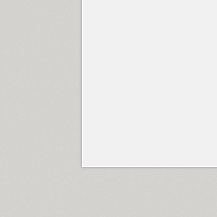
Clincher (15)
Clinica Pro (16)
Closer (18)
Closer Text (18)
Coliseum (8)
Colmena (1)
Cometa (1)