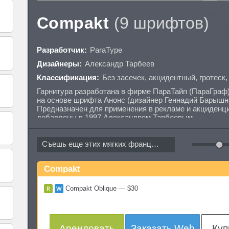
Compakt
(9 шрифтов)
Разработчик:
ParaType
Дизайнеры:
Александр Тарбеев
Классификация:
Без засечек
,
акцидентный
,
гротеск
Гарнитура разработана в фирме ПараТайп (ПараГраф
на основе шрифта Анонс (дизайнер Геннадий Барышни
Предназначен для применения в рекламе и акциденц
добавлены в 1997 Александром Тарбеевым.
Съешь еще этих мягких французских...
Compakt
Compakt Oblique — $30
Арендовать
Заказать Web