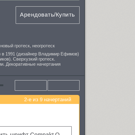
Арендовать/Купить
,
новый гротеск
,
неогротеск
) в 1991 (дизайнер Владимир Ефимов)
ков). Сверхузкий гротеск.
ии. Декоративные начертания
2-е из 9 начертаний
Купить шрифт Compakt Oblique