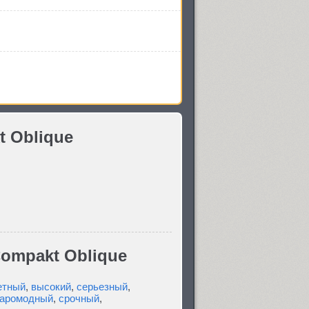
 Oblique
ompakt Oblique
етный
,
высокий
,
серьезный
,
таромодный
,
срочный
,