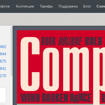
ифтов
Коллекции
Тарифы
Поддержка
Блог
Скач
462
944
675
641
170