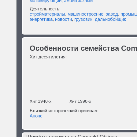
мотивирующий
,
амбициозный
Деятельность:
стройматериалы
,
машиностроение
,
завод
,
промыш
энергетика
,
новости
,
грузовик
,
дальнобойщик
Особенности семейства Com
Хит десятилетия:
Хит 1940-х
Хит 1990-х
Близкий исторический оригинал:
Анонс
Шрифты похожие на Compakt Oblique