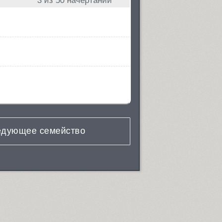
3
из 50 начертаний
дующее семейство