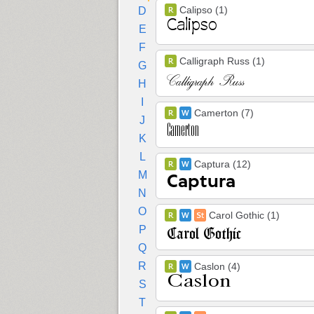
Calipso (1)
D
E
F
Calligraph Russ (1)
G
H
I
Camerton (7)
J
K
L
Captura (12)
M
N
O
Carol Gothic (1)
P
Q
R
Caslon (4)
S
T