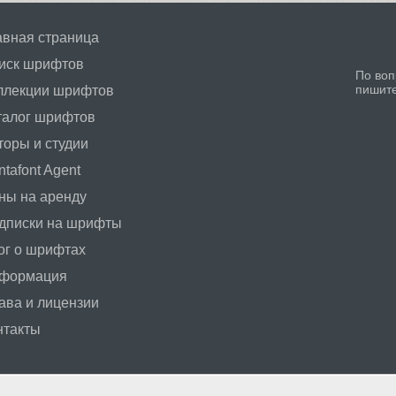
авная страница
иск шрифтов
По воп
пишит
ллекции шрифтов
талог шрифтов
торы и студии
tafont Agent
ны на аренду
дписки на шрифты
ог о шрифтах
формация
ава и лицензии
нтакты