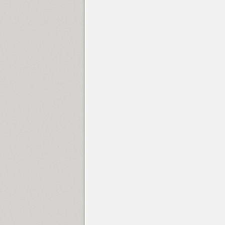
Circe Slab C (11)
GHEA Circle (1)
Circles (2)
Circus Didot (1)
SP Clarendon (6)
Cliche (1)