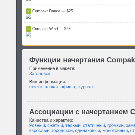
Compakt Dance — $25
Compakt Wind — $25
Функции начертания Compakt
Применение в макете:
Заголовок
Вид информации:
газета
,
плакат
,
афиша
,
журнал
Ассоциации c начертанием C
Качества и характер:
Ровный
,
сжатый
,
тесный
,
статичный
,
громкий
,
зам
взрослый
,
городской
,
одинаковый
,
монотонный
,
с