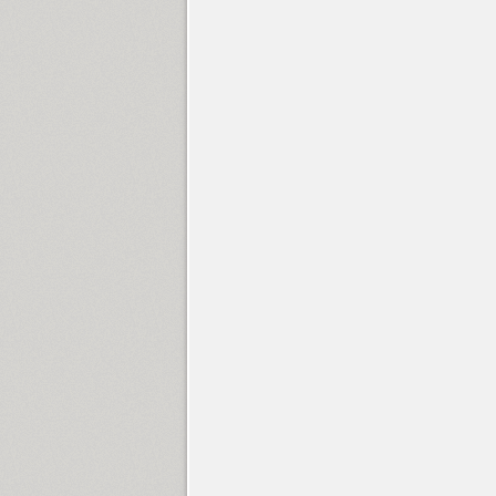
Children One (1)
TT Chocolates (10)
Circe (12)
Circe Rounded (8)
Circe Slab A (10)
Circe Slab B (7)