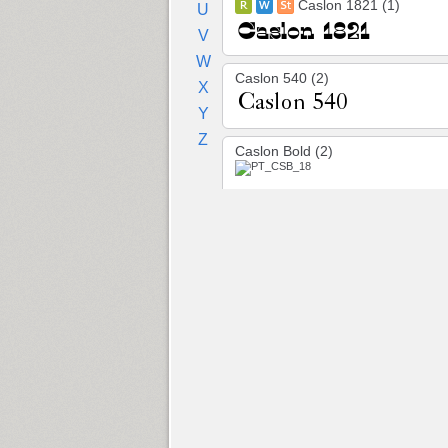
Caslon 1821 (1)
U
V
W
Caslon 540 (2)
X
Y
Z
Caslon Bold (2)
Cedra 4F Wide (8)
Chebano (4)
Chebanyk Sans (12)