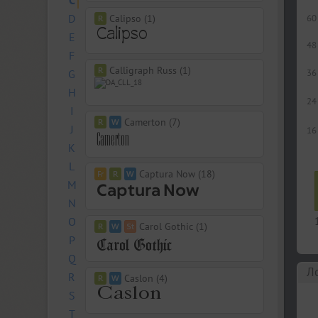
C
D
Calipso (1)
60
E
48
F
Calligraph Russ (1)
G
36
H
24
I
Camerton (7)
J
16
K
L
Captura Now (18)
M
N
O
Carol Gothic (1)
P
Q
Л
R
Caslon (4)
S
T