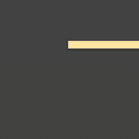
Coventry (1)
Cranked Pipe 2D (2)
Crash (1)
Crassula (6)
Cricket (4)
TT Crimsons (10)