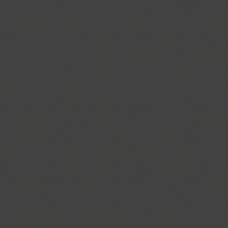
Croogla 4F (5)
Crossfit (9)
Crystal (1)
Cubynets 4F (1)
CyberCyr (6)
Cyntho Next (16)