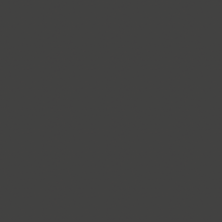
Compakt (9)
TT Compotes (10)
CoolKids (4)
Cooper (8)
CooperDAT-Hilite (1)
Corrida (1)