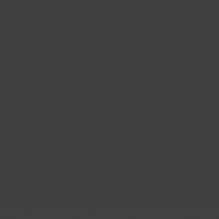
Cosima (8)
Cotlin (4)
TT Cottons (14)
Countdown (1)
Courier (6)
Courier (APC) (4)