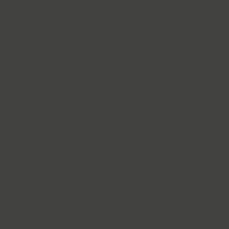
Cyntho Next Slab (16)