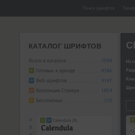
Поиск шрифтов
Тари
C
КАТАЛОГ ШРИФТОВ
Всего в каталоге
5094
Из с
Готовых к аренде
4386
Разр
Кла
Веб-шрифтов
4147
Шриф
Коллекция Стокера
1854
Бесплатных
210
A
Calendula (8)
B
72