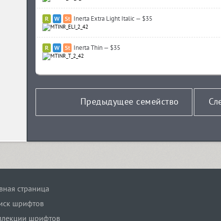
Inerta Extra Light Italic — $35
Inerta Thin — $35
Предыдущее семейство
Сл
авная страница
иск шрифтов
ллекции шрифтов