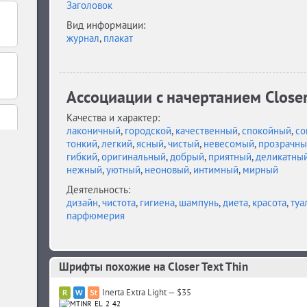
Заголовок
Вид информации:
журнал
,
плакат
Ассоциации c начертанием Closer
Качества и характер:
лаконичный
,
городской
,
качественный
,
спокойный
,
со
тонкий
,
легкий
,
ясный
,
чистый
,
невесомый
,
прозрачны
гибкий
,
оригинальный
,
добрый
,
приятный
,
деликатны
нежный
,
уютный
,
неоновый
,
интимный
,
мирный
Деятельность:
дизайн
,
чистота
,
гигиена
,
шампунь
,
диета
,
красота
,
туа
парфюмерия
Шрифты похожие на Closer Text Thin
Inerta Extra Light — $35