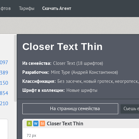
ифтов
Тарифы
Скачать Агент
Closer Text Thin
097
Из семейства:
Closer Text
(18 шрифтов)
389
Разработчик:
Mint Type
(
Андрей Константинов
)
Классификация:
Без засечек
,
новый гротеск
,
неогротеск
150
Шрифт в коллекции:
Новые шрифты
854
210
На страницу семейства
Съешь е
Closer Text Thin
72 px