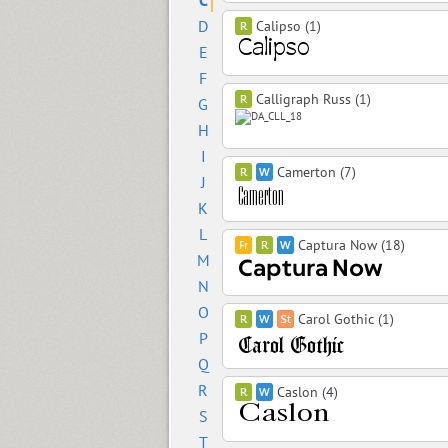
C
D
Calipso (1)
E
F
Calligraph Russ (1)
G
H
I
Camerton (7)
J
K
L
Captura Now (18)
M
N
O
Carol Gothic (1)
P
Q
R
Caslon (4)
S
T