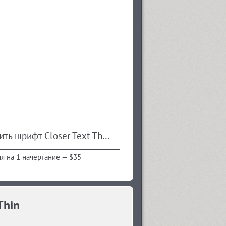
Купить шрифт Closer Text Thin
я на 1 начертание —
$35
Thin