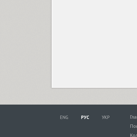
Children One (1)
TT Chocolates (10)
Circe (12)
Circe Rounded (8)
Circe Slab A (17)
Гл
ENG
РУС
УКР
Circe Slab B (11)
По
Ко