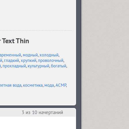
 Text Thin
временный
,
модный
,
холодный
,
й
,
гладкий
,
хрупкий
,
проволочный
,
й
,
прохладный
,
культурный
,
богатый
,
летная вода
,
косметика
,
мода
,
АСМР
,
3
из 10 начертаний