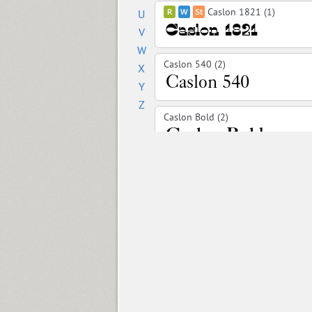
Caslon 1821 (1)
U
V
W
Caslon 540 (2)
X
Y
Z
Caslon Bold (2)
Cedra 4F Wide (8)
Chebano (4)
Chebanyk Sans (12)