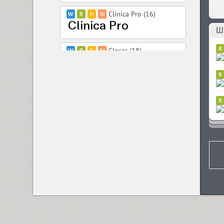
Clinica Pro (16)
Шр
Closer (18)
Closer Text (18)
Coliseum (8)
Colmena (1)
Cometa (1)