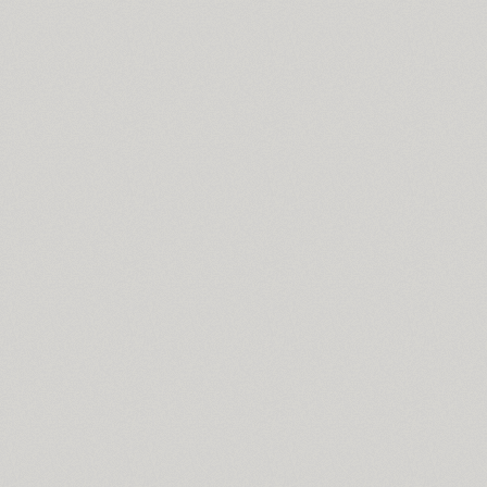
Cosima (8)
Cotlin (4)
TT Cottons (14)
Countdown (1)
Courier (5)
Courier (APC) (4)