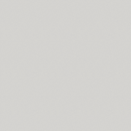
Croogla 4F (5)
Crossfit (9)
Crystal (1)
Cubynets 4F (1)
CyberCyr (6)
Cyntho Next (16)