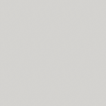
Cyntho Next Slab (16)