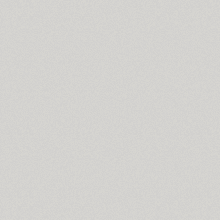
Compakt (9)
TT Compotes (10)
CoolKids (4)
Cooper (8)
CooperDAT-Hilite (1)
Corrida (1)