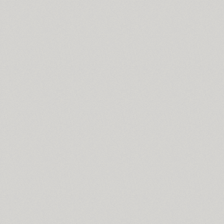
Coventry (1)
Cranked Pipe 2D (2)
Crash (1)
Crassula (6)
Cricket (4)
TT Crimsons (10)