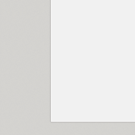
Circe Slab C (19)
Circles (2)
Circus Didot (1)
Citadina (12)
SP Clarendon (6)
Cliche (1)