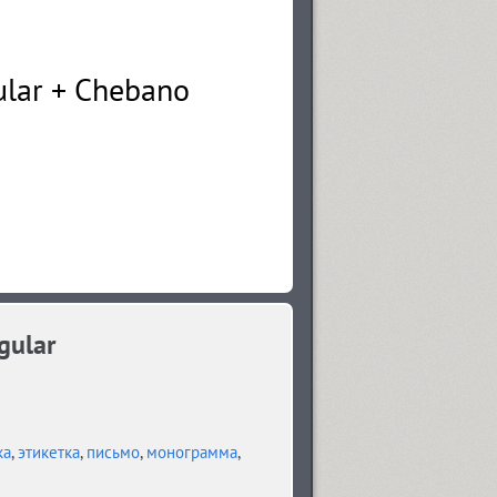
gular
ка
,
этикетка
,
письмо
,
монограмма
,