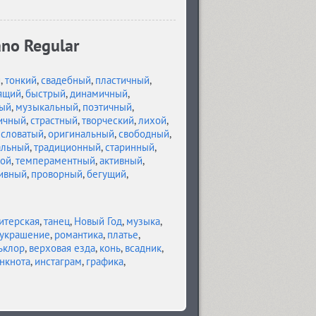
no Regular
й
,
тонкий
,
свадебный
,
пластичный
,
ящий
,
быстрый
,
динамичный
,
ый
,
музыкальный
,
поэтичный
,
ичный
,
страстный
,
творческий
,
лихой
,
словатый
,
оригинальный
,
свободный
,
альный
,
традиционный
,
старинный
,
ой
,
темпераментный
,
активный
,
ивный
,
проворный
,
бегущий
,
итерская
,
танец
,
Новый Год
,
музыка
,
украшение
,
романтика
,
платье
,
ьклор
,
верховая езда
,
конь
,
всадник
,
нкнота
,
инстаграм
,
графика
,