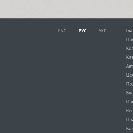
Clincher (15)
Гл
ENG
РУС
УКР
Closer (18)
По
Ко
Ка
Closer Text (18)
Ав
Це
Coliseum (8)
По
Бл
Ин
Colmena (1)
Ren
Пр
Cometa (1)
Ко