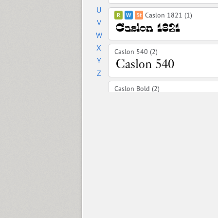
U
Caslon 1821 (1)
V
W
X
Caslon 540 (2)
Y
Z
Caslon Bold (2)
Cedra 4F Wide (8)
Chebano (4)
Chebanyk Sans (12)