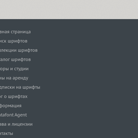
авная страница
иск шрифтов
ллекции шрифтов
талог шрифтов
торы и студии
ны на аренду
дписки на шрифты
ог о шрифтах
формация
tafont Agent
ава и лицензии
нтакты