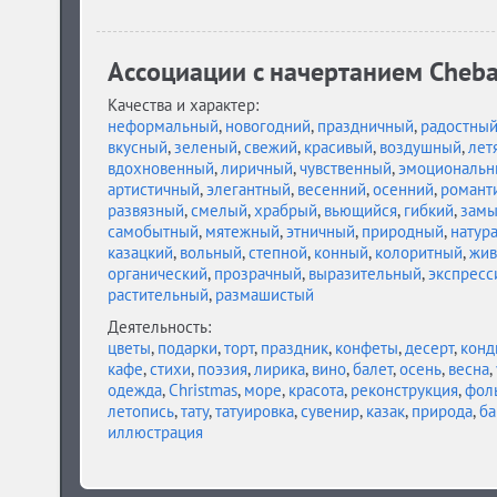
Ассоциации c начертанием Cheba
Качества и характер:
неформальный
,
новогодний
,
праздничный
,
радостны
вкусный
,
зеленый
,
свежий
,
красивый
,
воздушный
,
лет
вдохновенный
,
лиричный
,
чувственный
,
эмоциональн
артистичный
,
элегантный
,
весенний
,
осенний
,
романт
развязный
,
смелый
,
храбрый
,
вьющийся
,
гибкий
,
замы
самобытный
,
мятежный
,
этничный
,
природный
,
натур
казацкий
,
вольный
,
степной
,
конный
,
колоритный
,
жив
органический
,
прозрачный
,
выразительный
,
экспресс
растительный
,
размашистый
Деятельность:
цветы
,
подарки
,
торт
,
праздник
,
конфеты
,
десерт
,
конд
кафе
,
стихи
,
поэзия
,
лирика
,
вино
,
балет
,
осень
,
весна
,
одежда
,
Christmas
,
море
,
красота
,
реконструкция
,
фол
летопись
,
тату
,
татуировка
,
сувенир
,
казак
,
природа
,
ба
иллюстрация