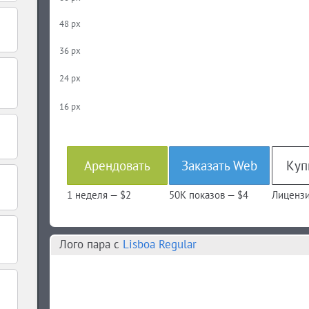
48 px
36 px
24 px
16 px
Арендовать
Заказать Web
1 неделя —
$2
50K показов —
$4
Лицензи
Лого пара c
Lisboa Regular