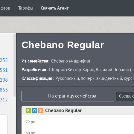
ифтов
Тарифы
Скачать Агент
Chebano Regular
255
Из семейства:
Chebano
(4 шрифта)
531
Разработчик:
Щедрик
(
Виктор Харик
,
Василий Чебаник
)
Классификация:
Рукописный
,
почерк
,
акцидентный
,
курс
298
863
На страницу семейства
Съешь е
212
Chebano Regular
72 px
60 px