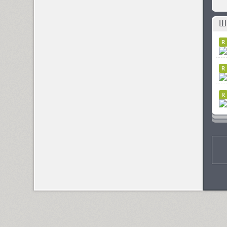
Compakt (9)
Ш
TT Compotes (10)
CoolKids (4)
Cooper (8)
CooperDAT-Hilite (1)
Corrida (1)