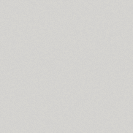
Croogla 4F (5)
Crossfit (9)
Crystal (1)
Cubynets 4F (1)
CyberCyr (6)
Cyntho Next (16)