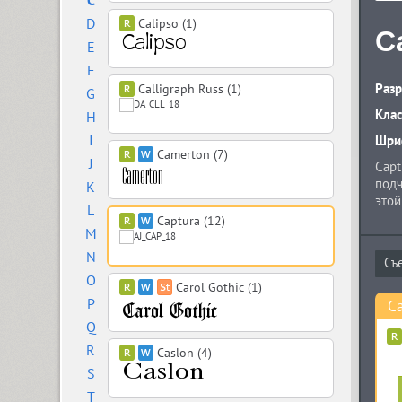
C
D
Calipso (1)
C
E
F
Разр
Calligraph Russ (1)
G
Кла
H
I
Шриф
Camerton (7)
J
Capt
подч
K
этой
L
разб
Captura (12)
M
для 
Допо
N
возм
O
подд
Carol Gothic (1)
P
году
Ca
Q
R
Caslon (4)
S
T