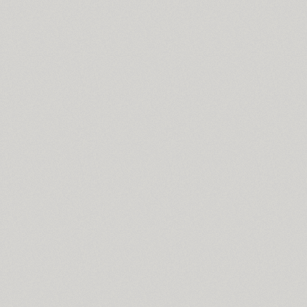
Cyntho Next Slab (16)