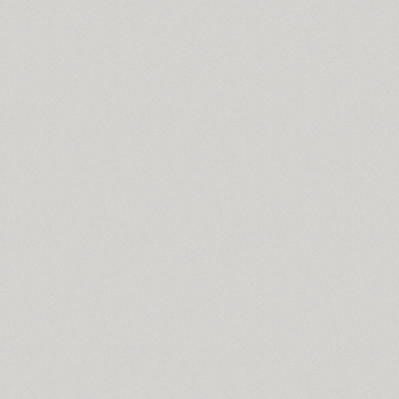
Coventry (1)
Cranked Pipe 2D (2)
Crash (1)
Crassula (6)
Cricket (4)
TT Crimsons (10)