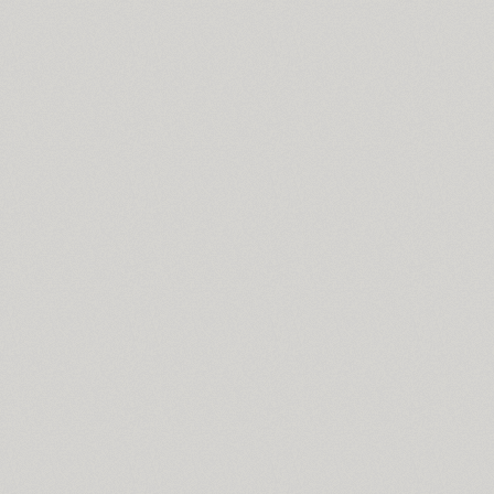
Cosima (8)
Cotlin (4)
TT Cottons (14)
Countdown (1)
Courier (5)
Courier (APC) (4)