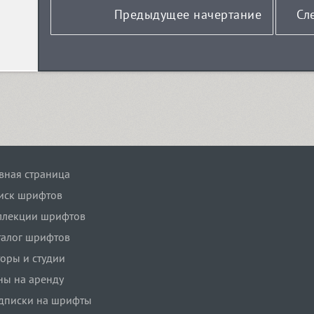
Предыдущее начертание
Сл
авная страница
иск шрифтов
ллекции шрифтов
талог шрифтов
торы и студии
ны на аренду
дписки на шрифты