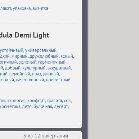
лакат
,
упаковка
,
визитка
ula Demi Light
устойчивый
,
универсальный
,
адкий
,
мирный
,
дружелюбный
,
ясный
,
огичный
,
зеленый
,
гармоничный
,
ый
,
добрый
,
культурный
,
аккуратный
,
нний
,
семейный
,
праздничный
,
теплый
,
качественный
,
прелестный
,
еты
,
экология
,
комфорт
,
красота
,
сок
,
косметика
,
лето
,
булочная
,
десерт
,
3
из 12 начертаний