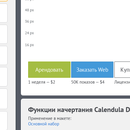
48 px
36 px
24 px
16 px
Арендовать
Заказать Web
1 неделя —
$2
50K показов —
$4
Лицензи
Функции начертания Calendula D
Применение в макете:
Основной набор