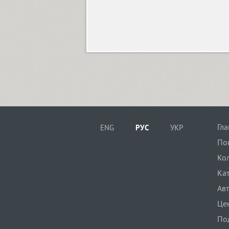
Circe Slab C (19)
Circles (2)
Circus Didot (1)
Гл
ENG
РУС
УКР
Citadina (12)
По
Ко
Ка
SP Clarendon (6)
Ав
Це
Cliche (1)
По