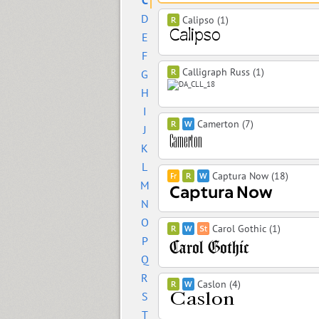
C
D
Calipso (1)
E
F
Calligraph Russ (1)
G
H
I
Camerton (7)
J
K
L
Captura Now (18)
M
N
O
Carol Gothic (1)
P
Q
R
Caslon (4)
S
T