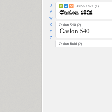
U
Caslon 1821 (1)
V
W
X
Caslon 540 (2)
Y
Z
Caslon Bold (2)
Cedra 4F Wide (8)
Chebano (4)
Chebanyk Sans (12)