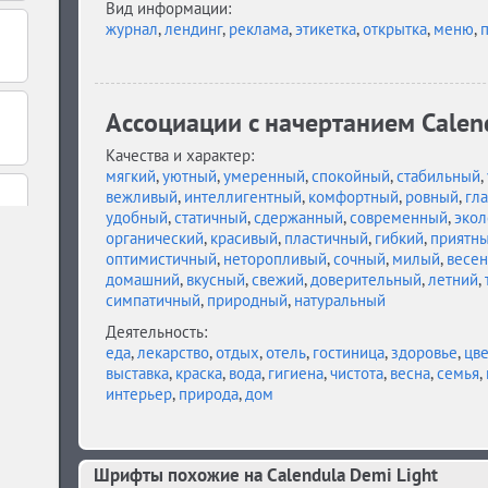
Вид информации:
журнал
,
лендинг
,
реклама
,
этикетка
,
открытка
,
меню
,
п
Ассоциации c начертанием Calend
Качества и характер:
мягкий
,
уютный
,
умеренный
,
спокойный
,
стабильный
,
вежливый
,
интеллигентный
,
комфортный
,
ровный
,
гл
удобный
,
статичный
,
сдержанный
,
современный
,
экол
органический
,
красивый
,
пластичный
,
гибкий
,
приятн
оптимистичный
,
неторопливый
,
сочный
,
милый
,
весе
домашний
,
вкусный
,
свежий
,
доверительный
,
летний
,
симпатичный
,
природный
,
натуральный
Деятельность:
еда
,
лекарство
,
отдых
,
отель
,
гостиница
,
здоровье
,
цв
выставка
,
краска
,
вода
,
гигиена
,
чистота
,
весна
,
семья
,
интерьер
,
природа
,
дом
Шрифты похожие на Calendula Demi Light