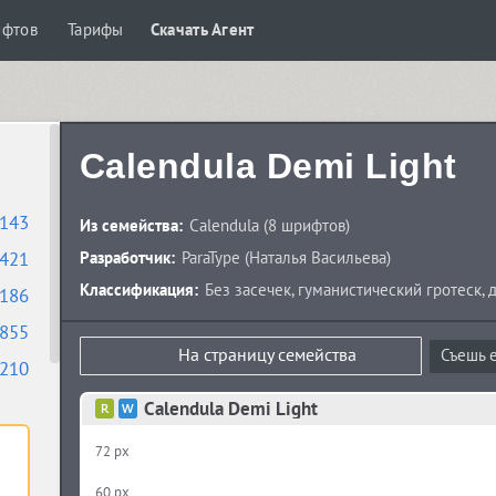
ифтов
Тарифы
Скачать Агент
Calendula Demi Light
143
Из семейства:
Calendula
(8 шрифтов)
421
Разработчик:
ParaType
(
Наталья Васильева
)
Классификация:
Без засечек
,
гуманистический гротеск
,
186
855
На страницу семейства
Съешь е
210
Calendula Demi Light
72 px
60 px