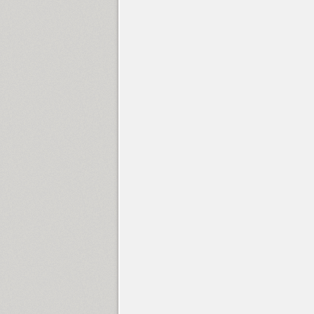
Children One (1)
TT Chocolates (10)
Circe (12)
Circe Rounded (8)
Circe Slab A (17)
Circe Slab B (11)