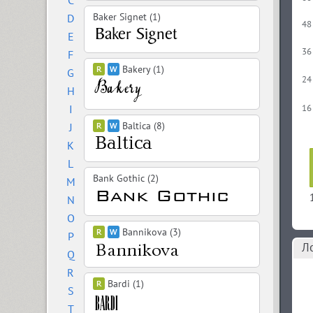
C
Baker Signet (1)
D
48
E
36
F
Bakery (1)
G
24
H
I
16
Baltica (8)
J
K
L
Bank Gothic (2)
M
N
O
Bannikova (3)
P
Л
Q
R
Bardi (1)
S
T