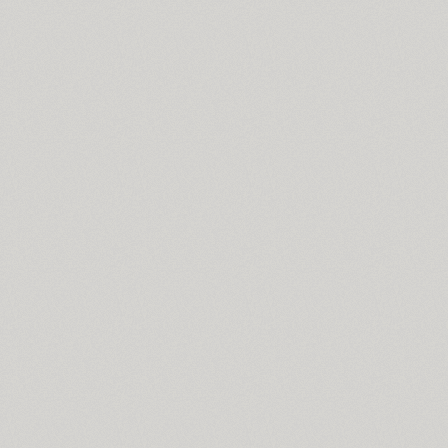
Bond 4F (6)
TT Books Script (1)
Borda (12)
Borjomi Decor (3)
Bouquet (1)
Bowman (1)