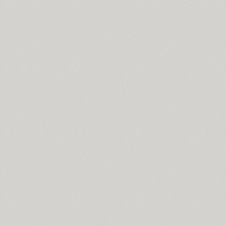
Bublik (3)
Buongiorno Rastellino (2)
Buratino (1)