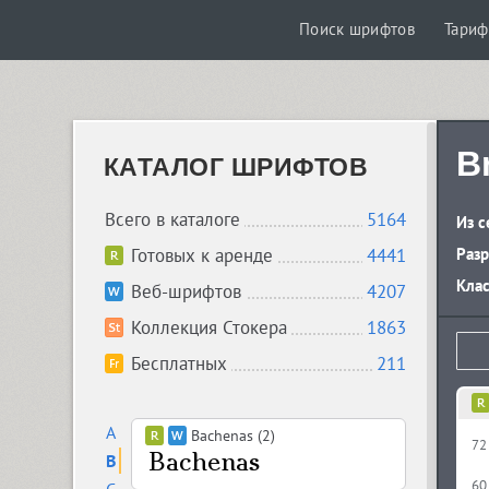
Поиск шрифтов
Тари
B
КАТАЛОГ ШРИФТОВ
Всего в каталоге
5164
Из с
Готовых к аренде
4441
Разр
Кла
Веб-шрифтов
4207
Коллекция Стокера
1863
Бесплатных
211
A
Bachenas (2)
72
B
60