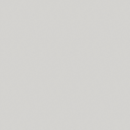
TT Bluescreens (32)
Bodoni (7)
Bogdan (4)
Boita (5)
Boldesqo Serif 4F (6)
Bombarda (1)