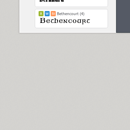
Bethencourt (4)
Betina Script (3)
BigCity Grotesque Pro (18)
Birch (1)
Black Grotesk (2)
Bladi One Slab 4F (12)