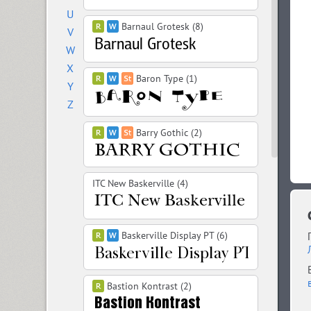
U
Barnaul Grotesk (8)
V
W
X
Baron Type (1)
Y
Z
Barry Gothic (2)
ITC New Baskerville (4)
Baskerville Display PT (6)
Bastion Kontrast (2)