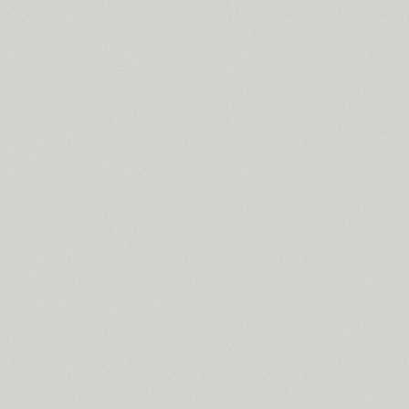
BRC (1)
Brent 4F (2)
SP Brush (1)
Bruskovaya (2)
Brusque (2)
Brutal Type (8)