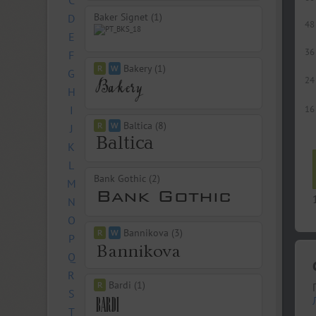
C
Baker Signet (1)
D
48
E
36
F
Bakery (1)
G
24
H
I
16
Baltica (8)
J
K
L
Bank Gothic (2)
M
N
O
Bannikova (3)
P
Q
R
Bardi (1)
S
T