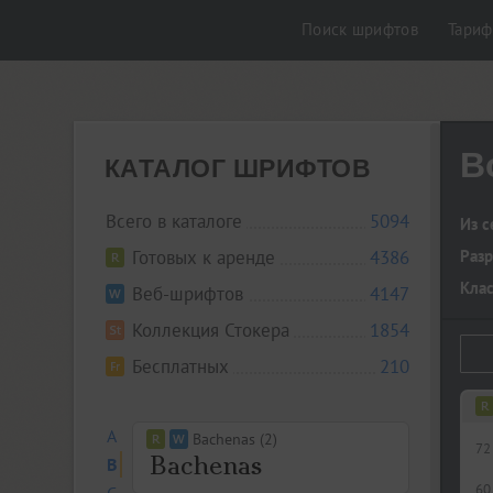
Поиск шрифтов
Тари
B
КАТАЛОГ ШРИФТОВ
Всего в каталоге
5094
Из с
Готовых к аренде
4386
Разр
Кла
Веб-шрифтов
4147
Коллекция Стокера
1854
Бесплатных
210
A
Bachenas (2)
72
B
60