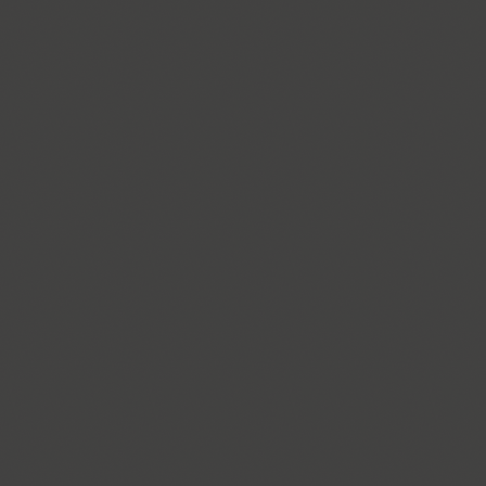
Brusque (2)
Brutal Type (8)
Bublik (3)
Buongiorno Rastellino (2)
Buratino (1)