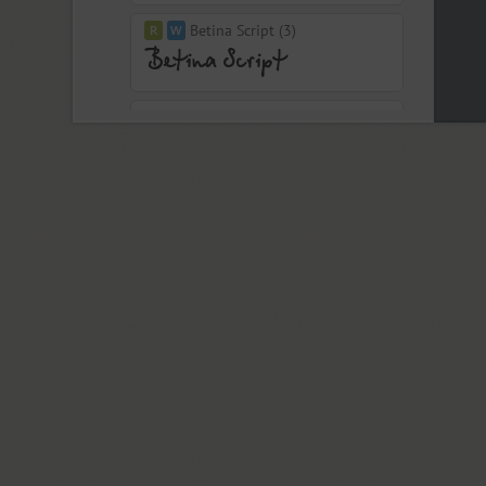
Betina Script (3)
BigCity Grotesque Pro (18)
Birch (1)
Black Grotesk (2)
Bladi One Slab 4F (12)
Blagovest 1 (3)