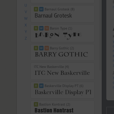
U
Barnaul Grotesk (8)
V
W
X
Baron Type (1)
Y
Z
Barry Gothic (2)
ITC New Baskerville (4)
Baskerville Display PT (6)
Bastion Kontrast (2)