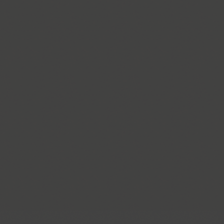
Blick (1)
Blits (2)
Bloc (3)
Blonde Fraktur (1)
TT Bluescreens (32)
Bodoni (7)