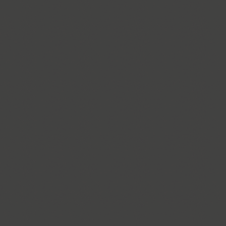
Bouquet (1)
Bowman (1)
BRC (1)
Brent 4F (2)
SP Brush (1)
Bruskovaya (2)