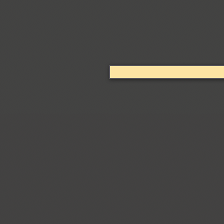
Bogdan (4)
Boldesqo Serif 4F (6)
Bombarda (1)
Bond 4F (6)
TT Books Script (1)
Borjomi Decor (3)