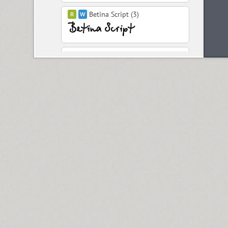
Betina Script (3)
BigCity Grotesque Pro (18)
Birch (1)
Black Grotesk (2)
Bladi One Slab 4F (12)
Blagovest 1 (3)