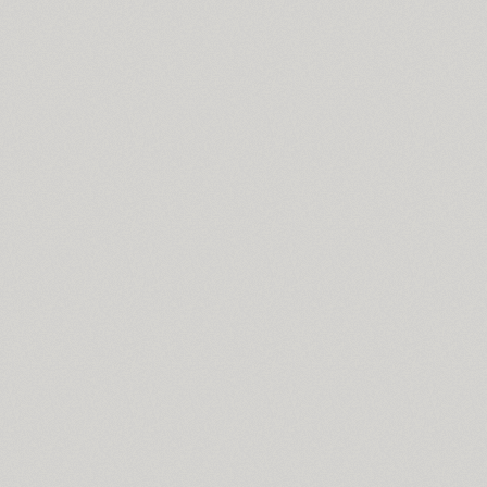
Brusque (2)
Brutal Type (8)
Bublik (3)
Buongiorno Rastellino (2)
Buratino (1)