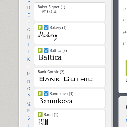
C
Baker Signet (1)
D
48
E
36
F
Bakery (1)
G
24
H
I
16
Baltica (8)
J
K
L
Bank Gothic (2)
M
N
O
Bannikova (3)
P
Q
R
Bardi (1)
S
T