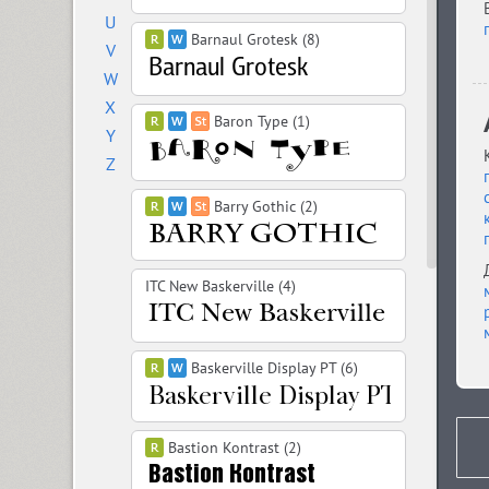
U
Barnaul Grotesk (8)
V
W
X
Baron Type (1)
Y
Z
Barry Gothic (2)
ITC New Baskerville (4)
Baskerville Display PT (6)
Bastion Kontrast (2)