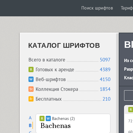
Поиск шрифтов
Тари
B
КАТАЛОГ ШРИФТОВ
Всего в каталоге
5097
Из с
Готовых к аренде
4389
Разр
Кла
Веб-шрифтов
4150
Коллекция Стокера
1854
Бесплатных
210
A
Bachenas (2)
72
B
60