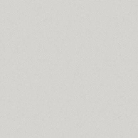
Blick (1)
Blits (2)
Bloc (3)
Blonde Fraktur (1)
TT Bluescreens (32)
Bodoni (7)