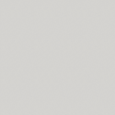
Bogdan (4)
Boldesqo Serif 4F (6)
Bombarda (1)
Bond 4F (6)
TT Books Script (1)
Borjomi Decor (3)