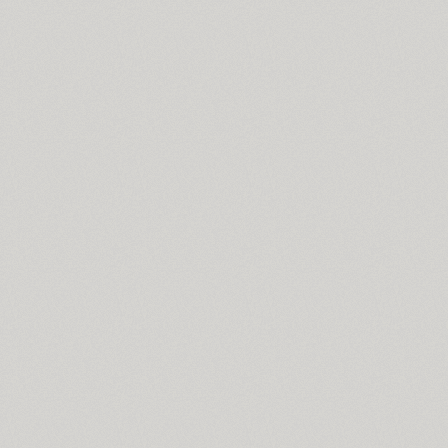
Bouquet (1)
Bowman (1)
BRC (1)
Brent 4F (2)
SP Brush (1)
Bruskovaya (2)