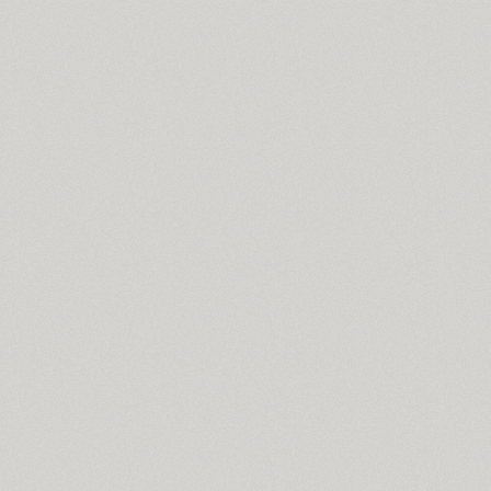
Bloc (3)
Blonde Fraktur (1)
TT Bluescreens (32)
Bodoni (7)
Bogdan (4)
Boldesqo Serif 4F (6)