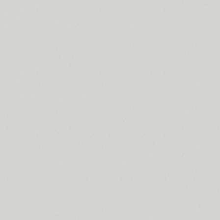
Bombarda (1)
Bond 4F (6)
TT Books Script (1)
Borjomi Decor (3)
Bouquet (1)
Bowman (1)