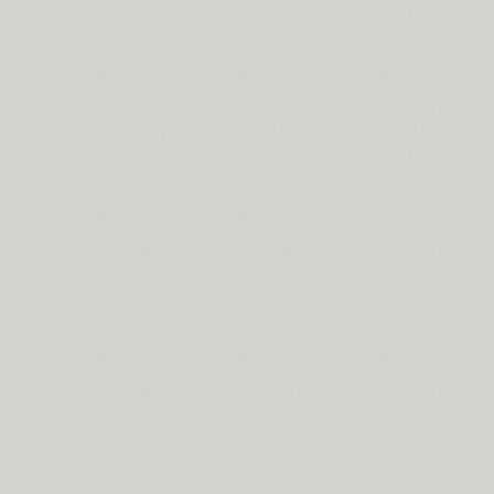
Bublik (3)
Buratino (1)