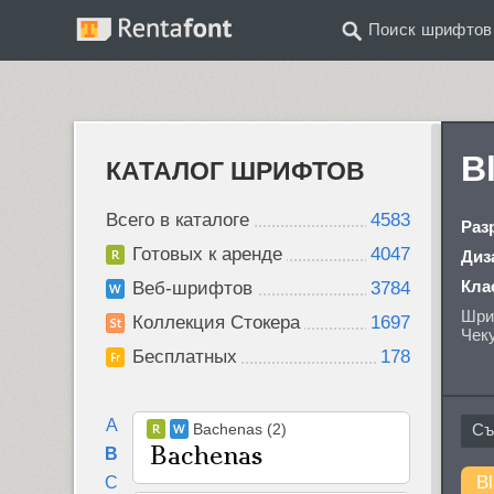
Поиск шрифтов
B
КАТАЛОГ ШРИФТОВ
Всего в каталоге
4583
Раз
Готовых к аренде
4047
Диз
Кла
Веб-шрифтов
3784
Шриф
Коллекция Стокера
1697
Чек
Бесплатных
178
A
Bachenas (2)
B
Bl
C