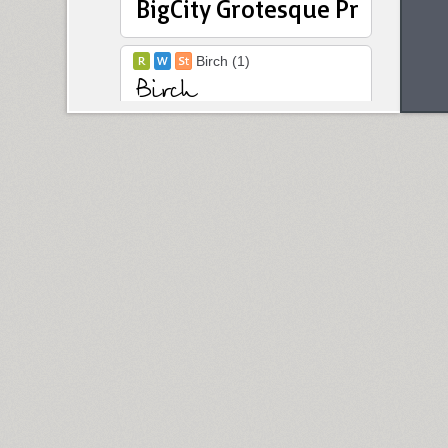
Birch (1)
Black Grotesk (2)
Bladi One Slab 4F (12)
Blagovest 1 (3)
Blagovest 2 (1)
Blagovest 3 (6)