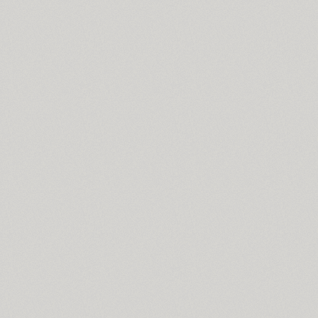
BRC (1)
Brent 4F (2)
SP Brush (1)
Bruskovaya (2)
Brusque (2)
Brutal Type (8)