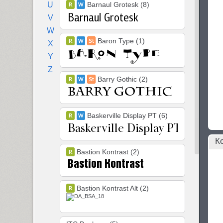
U
Barnaul Grotesk (8)
V
W
Baron Type (1)
X
Y
Z
Barry Gothic (2)
Baskerville Display PT (6)
К
Bastion Kontrast (2)
Bastion Kontrast Alt (2)