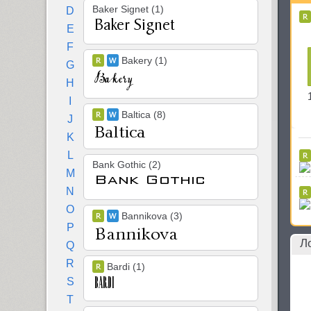
Baker Signet (1)
D
E
F
Bakery (1)
G
H
I
Baltica (8)
J
K
L
Bank Gothic (2)
M
N
O
Bannikova (3)
P
Л
Q
R
Bardi (1)
S
T