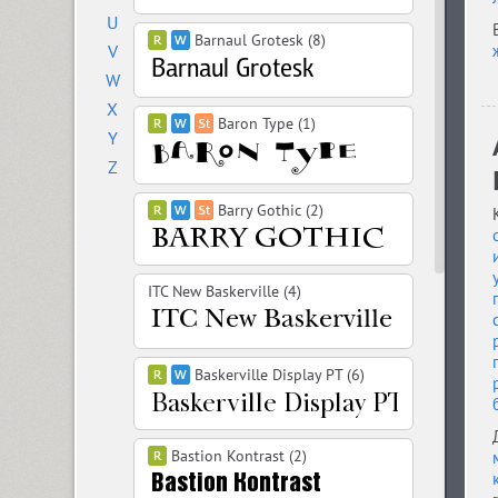
U
Barnaul Grotesk (8)
V
W
X
Baron Type (1)
Y
Z
Barry Gothic (2)
ITC New Baskerville (4)
Baskerville Display PT (6)
Bastion Kontrast (2)