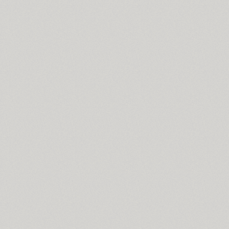
Brusque (2)
Brutal Type (8)
Bublik (3)
Buongiorno Rastellino (2)
Buratino (1)