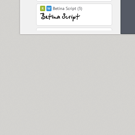
Betina Script (3)
BigCity Grotesque Pro (18)
Birch (1)
Black Grotesk (2)
Bladi One Slab 4F (12)
Blagovest 1 (3)