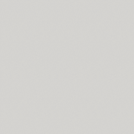
Bouquet (1)
Bowman (1)
BRC (1)
Brent 4F (2)
SP Brush (1)
Bruskovaya (2)