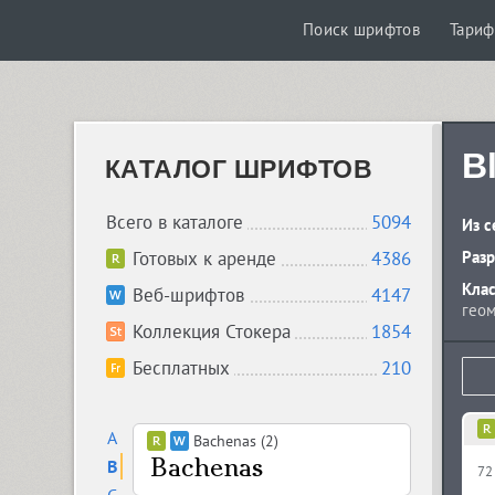
Поиск шрифтов
Тари
B
КАТАЛОГ ШРИФТОВ
Всего в каталоге
5094
Из с
Готовых к аренде
4386
Разр
Кла
Веб-шрифтов
4147
геом
Коллекция Стокера
1854
Бесплатных
210
A
Bachenas (2)
B
72