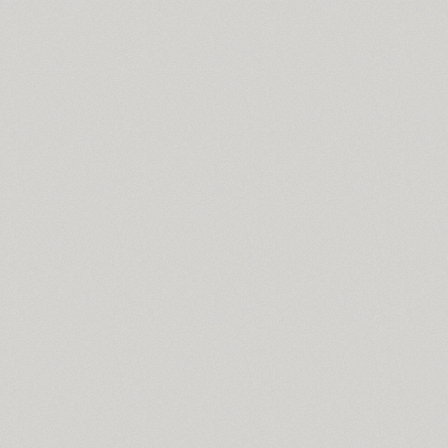
Bogdan (4)
Boldesqo Serif 4F (6)
Bombarda (1)
Bond 4F (6)
TT Books Script (1)
Borjomi Decor (3)