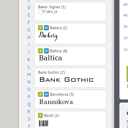
C
60
Baker Signet (1)
D
E
48
F
36
Bakery (1)
G
H
24
I
16
Baltica (8)
J
K
L
Bank Gothic (2)
M
N
O
Bannikova (3)
P
Q
R
Bardi (1)
S
T