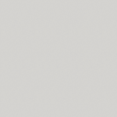
TT Books Script (1)
Borjomi Decor (3)
Bouquet (1)
Bowman (1)
BRC (1)
Brent 4F (2)