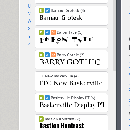
U
Barnaul Grotesk (8)
V
W
X
Baron Type (1)
Y
Z
Barry Gothic (2)
ITC New Baskerville (4)
Baskerville Display PT (6)
Bastion Kontrast (2)