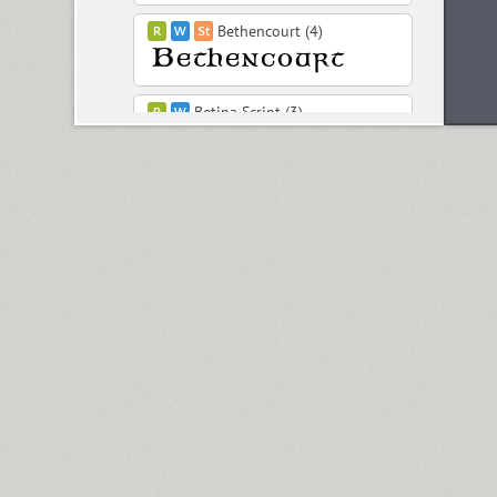
Bethencourt (4)
Betina Script (3)
BigCity Grotesque Pro (18)
Birch (1)
Black Grotesk (2)
Bladi One Slab 4F (12)