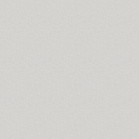
Blagovest 7 (1)
Blick (1)
Blits (2)
Bloc (3)
Blonde Fraktur (1)
TT Bluescreens (32)