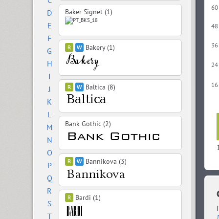
C
60
Baker Signet (1)
D
E
48
F
36
Bakery (1)
G
H
24
I
16
Baltica (8)
J
K
L
Bank Gothic (2)
M
N
O
Bannikova (3)
P
Q
R
Bardi (1)
S
T