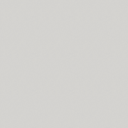
SP Brush (1)
Bruskovaya (2)
Brusque (2)
Brutal Type (8)
Bublik (3)
Buongiorno Rastellino (2)