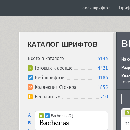
Поиск шрифтов
Тари
B
КАТАЛОГ ШРИФТОВ
Всего в каталоге
5143
Из с
Готовых к аренде
4421
Разр
Кла
Веб-шрифтов
4186
геом
Коллекция Стокера
1855
Бесплатных
210
A
Bachenas (2)
B
72