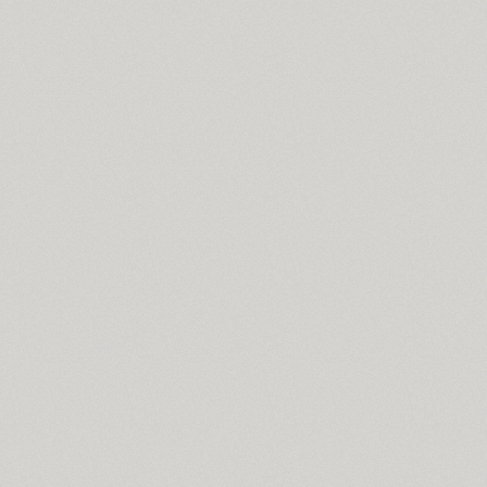
Bodoni (7)
Bogdan (4)
Boita (5)
Boldesqo Serif 4F (6)
Bombarda (1)
Bond 4F (6)