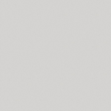
BRC (1)
Brent 4F (2)
SP Brush (1)
Bruskovaya (2)
Brusque (2)
Brutal Type (8)