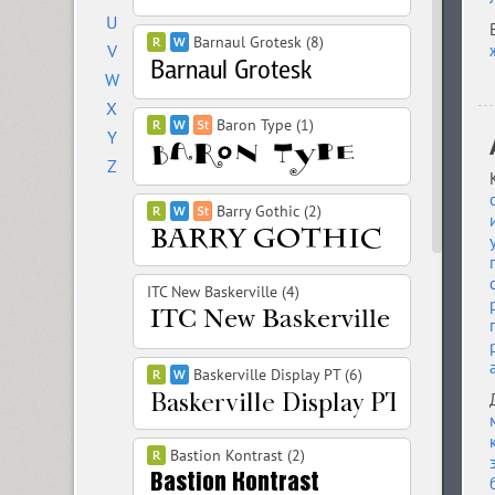
U
Barnaul Grotesk (8)
V
W
X
Baron Type (1)
Y
Z
Barry Gothic (2)
ITC New Baskerville (4)
Baskerville Display PT (6)
Bastion Kontrast (2)