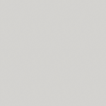
Bublik (3)
Buongiorno Rastellino (2)
Buratino (1)