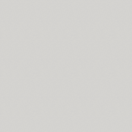
Bond 4F (6)
TT Books Script (1)
Borda (12)
Borjomi Decor (3)
Bouquet (1)
Bowman (1)