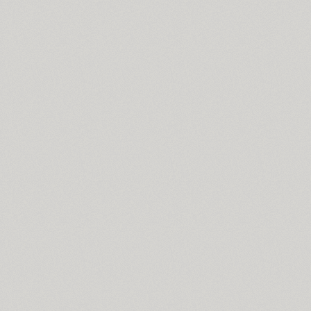
TT Bluescreens (32)
Bodoni (7)
Bogdan (4)
Boita (5)
Boldesqo Serif 4F (6)
Bombarda (1)