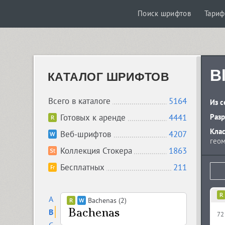
Поиск шрифтов
Тари
B
КАТАЛОГ ШРИФТОВ
Всего в каталоге
5164
Из с
Готовых к аренде
4441
Разр
Кла
Веб-шрифтов
4207
геом
Коллекция Стокера
1863
Бесплатных
211
A
Bachenas (2)
B
72