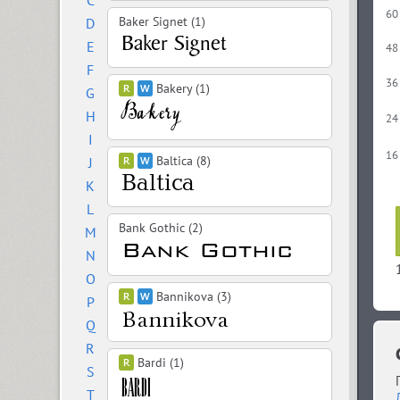
C
60
Baker Signet (1)
D
E
48
F
36
Bakery (1)
G
H
24
I
16
Baltica (8)
J
K
L
Bank Gothic (2)
M
N
O
Bannikova (3)
P
Q
R
Bardi (1)
S
T