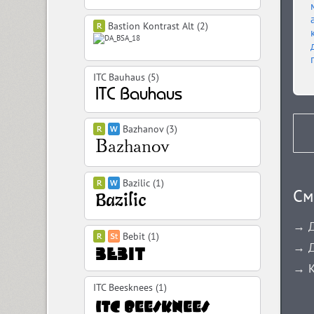
Bastion Kontrast Alt (2)
ITC Bauhaus (5)
Bazhanov (3)
Bazilic (1)
См
→ Д
Bebit (1)
→ Д
→ К
ITC Beesknees (1)