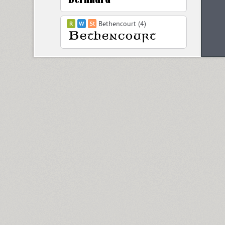
Bethencourt (4)
Betina Script (3)
BigCity Grotesque Pro (18)
Birch (1)
Black Grotesk (2)
Bladi One Slab 4F (12)