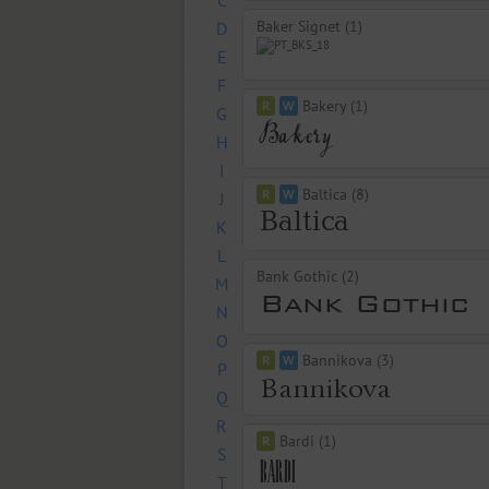
C
Baker Signet (1)
D
E
F
Bakery (1)
G
H
I
Baltica (8)
J
K
L
Bank Gothic (2)
M
N
O
Bannikova (3)
P
Q
R
Bardi (1)
S
T