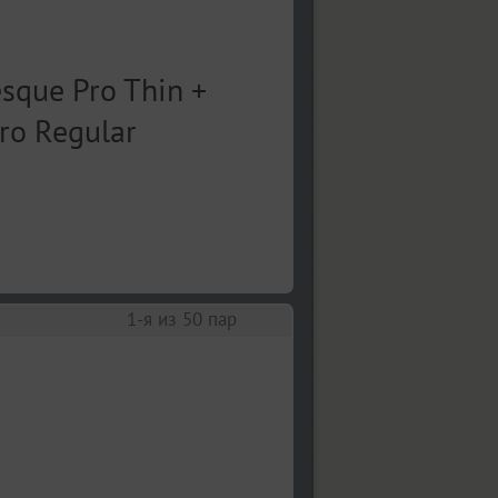
1
-я из
50
пар