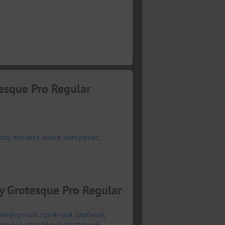
esque Pro Regular
тка
,
лендинг
,
книга
,
интерфейс
,
 Grotesque Pro Regular
омфортный
,
приятный
,
удобный
,
альный
,
спокойный
,
доступный
,