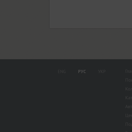
Blagovest 2 (1)
Blagovest 3 (6)
Blagovest 4 (2)
Гл
ENG
РУС
УКР
Blagovest 5 (3)
По
Ко
Blagovest 6 (1)
Ка
Ав
Це
Blagovest 7 (1)
По