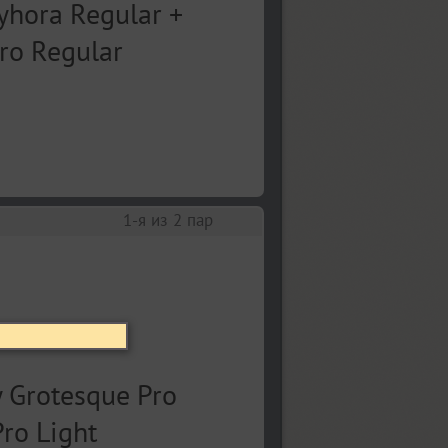
1
-я из
2
пар