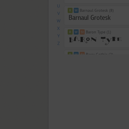
U
Barnaul Grotesk (8)
V
W
X
Baron Type (1)
Y
Z
Barry Gothic (2)
ITC New Baskerville (4)
Baskerville Display PT (6)
Bastion Kontrast (2)