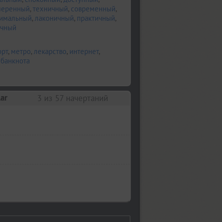
меренный
,
техничный
,
современный
,
имальный
,
лаконичный
,
практичный
,
ичный
орт
,
метро
,
лекарство
,
интернет
,
,
банкнота
ar
3
из 57 начертаний