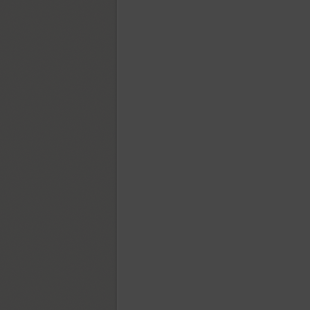
Betina Script (3)
BigCity Grotesque Pro (18)
Birch (1)
Black Grotesk (2)
Bladi One Slab 4F (12)
Blagovest 1 (3)