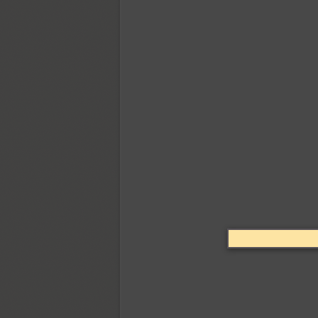
Bastion Kontrast Alt (2)
ITC Bauhaus (5)
Bazhanov (3)
Bazilic (1)
Bebit (1)
Bell Gothic (6)