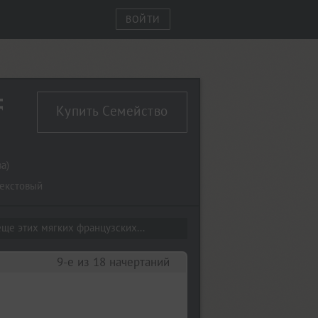
ВОЙТИ
Regular
Купить Семейство
ва
)
екстовый
ще этих мягких французских...
9-е из 18 начертаний