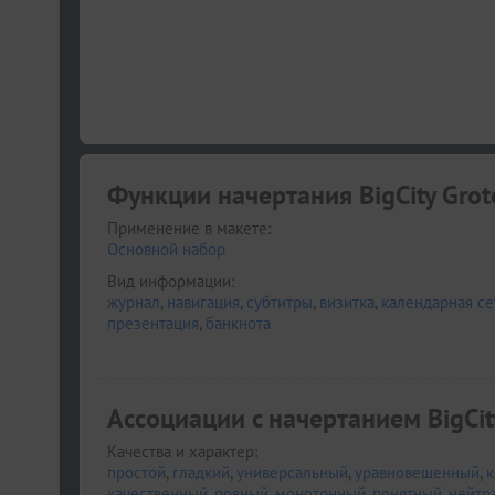
Функции начертания BigCity Grot
Применение в макете:
Основной набор
Вид информации:
журнал
,
навигация
,
субтитры
,
визитка
,
календарная се
презентация
,
банкнота
Ассоциации c начертанием BigCity
Качества и характер:
простой
,
гладкий
,
универсальный
,
уравновешенный
,
к
качественный
,
ровный
,
монотонный
,
понятный
,
нейтр