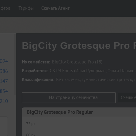
ифтов
Тарифы
Скачать Агент
BigCity Grotesque Pro 
094
Из семейства:
BigCity Grotesque Pro
(18)
386
Разработчик:
CSTM Fonts
(
Илья Рудерман
,
Ольга Панько
Классификация:
Без засечек
,
гуманистический гротеск
,
т
147
854
На страницу семейства
Съешь е
210
BigCity Grotesque Pro Regular
72 px
60 px