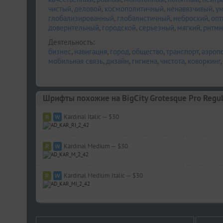
чистый
,
деловой
,
космополитичный
,
ненавязчивый
,
у
глобализированный
,
глобалистичный
,
неброский
,
опт
доверительный
,
городской
,
серьезный
,
мягкий
,
ритм
Деятельность:
бизнес
,
навигация
,
город
,
общество
,
транспорт
,
аэроп
мобильная связь
,
дизайн
,
гигиена
,
чистота
,
коворкинг
Шрифты похожие на BigCity Grotesque Pro Regul
Kardinal Italic — $30
Kardinal Medium — $30
Kardinal Medium Italic — $30