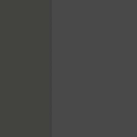
Bella (1)
ITC Benguiat (6)
TT Berlinerins (1)
TT Berlinerins Grotesk (1)
Bernhard (2)
Bethencourt (4)